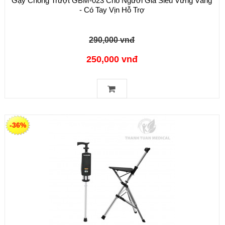
Gậy Chống Trượt GBM-023 Cho Người Già Siêu Vững Vàng
- Có Tay Vịn Hỗ Trợ
290,000 vnđ
250,000 vnđ
-36%