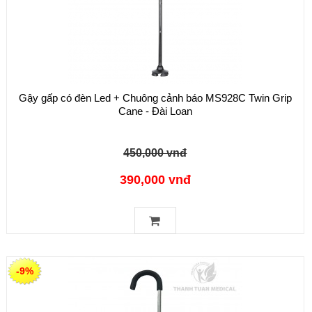
Gậy gấp có đèn Led + Chuông cảnh báo MS928C Twin Grip
Cane - Đài Loan
450,000 vnđ
390,000 vnđ
-9%