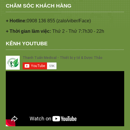
CHĂM SÓC KHÁCH HÀNG
+ Hotline:
0908 136 855 (zalo/viber/Face)
+ Thời gian làm việc:
Thứ 2 - Thứ 7:7h30 - 22h
KÊNH YOUTUBE