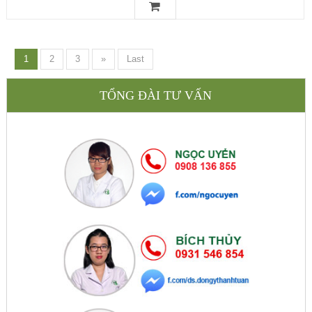
1
2
3
»
Last
TỔNG ĐÀI TƯ VẤN