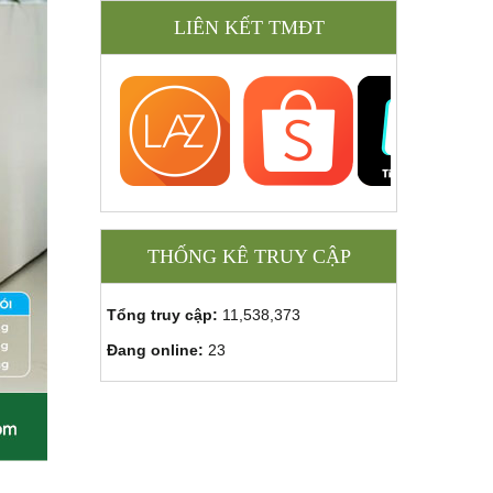
LIÊN KẾT TMĐT
THỐNG KÊ TRUY CẬP
Tổng truy cập:
11,538,373
Đang online:
23