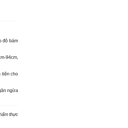
ảo độ bám
1cm-94cm,
 tiện cho
ngăn ngừa
phẩm thực