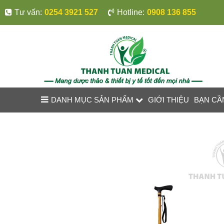
Tư vấn:
0254 3921 527
Hotline:
0908 136 855
DANH MỤC SẢN PHẨM
GIỚI THIỆU
BẠN CẦ