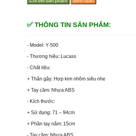
Chi tiết sản phẩm
Bình luận
✅ THÔNG TIN SẢN PHẨM:
- Model: Y-500
- Thương hiệu: Lucass
- Chất liệu:
+ Thân gậy: Hợp kim nhôm siêu nhẹ
+ Tay cầm: Nhựa ABS
- Kích thước:
+ Sử dụng: 71 – 94cm
+ Phần tay nắm: 15cm
- Tay cầm: Nhựa ABS