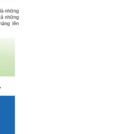
 là những
 cả những
hàng lên