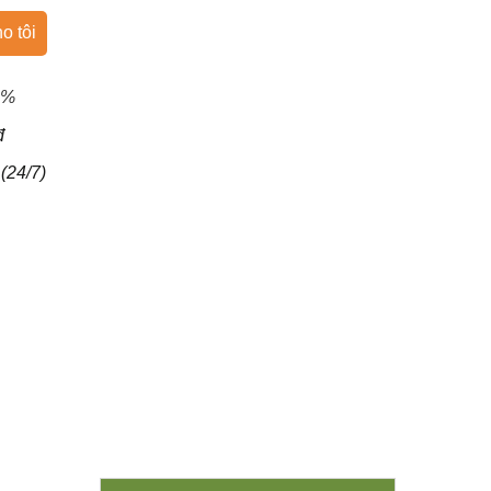
o tôi
0%
đ
(24/7)