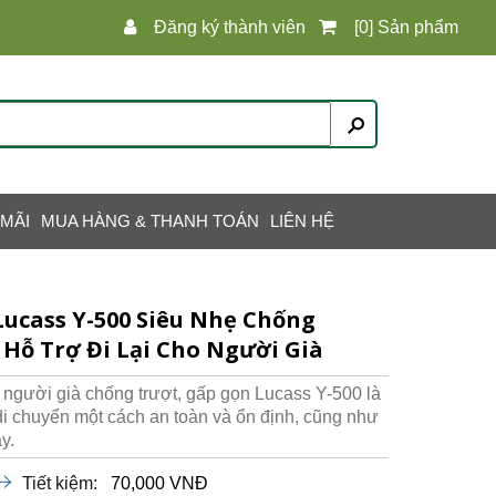
Đăng ký thành viên
[0] Sản phẩm
 MÃI
MUA HÀNG & THANH TOÁN
LIÊN HỆ
ucass Y-500 Siêu Nhẹ Chống
 Hỗ Trợ Đi Lại Cho Người Già
gười già chống trượt, gấp gọn Lucass Y-500 là
di chuyển một cách an toàn và ổn định, cũng như
y.
Tiết kiệm:
70,000 VNĐ