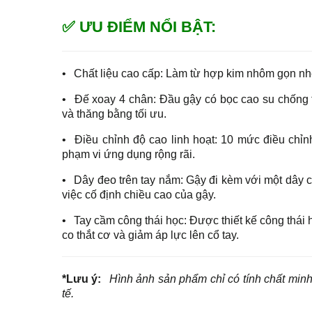
✅ ƯU ĐIỂM NỔI BẬT:
•
Chất liệu cao cấp: Làm từ hợp kim nhôm gọn nhẹ,
•
Đế xoay 4 chân: Đầu gậy có bọc cao su chống tr
và thăng bằng tối ưu.
•
Điều chỉnh độ cao linh hoạt: 10 mức điều chỉ
phạm vi ứng dụng rộng rãi.
•
Dây đeo trên tay nắm: Gậy đi kèm với một dây cổ
việc cố định chiều cao của gậy.
•
Tay cầm công thái học: Được thiết kế công thái 
co thắt cơ và giảm áp lực lên cổ tay.
*Lưu ý:
Hình ảnh sản phẩm chỉ có tính chất minh
tế.