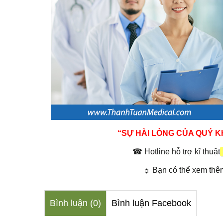
“SỰ HÀI LÒNG CỦA QUÝ 
☎
Hotline hỗ trợ kĩ thuật
☼
Bạn có thể xem thê
Bình luận (0)
Bình luận Facebook