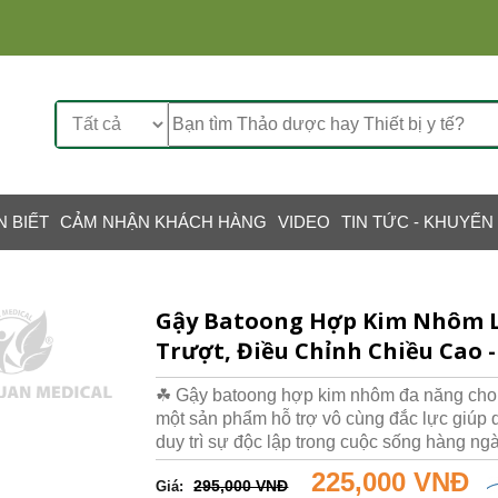
N BIẾT
CẢM NHẬN KHÁCH HÀNG
VIDEO
TIN TỨC - KHUYẾN
Gậy Batoong Hợp Kim Nhôm L
Trượt, Điều Chỉnh Chiều Cao -
☘ Gậy batoong hợp kim nhôm đa năng cho n
một sản phẩm hỗ trợ vô cùng đắc lực giúp 
duy trì sự độc lập trong cuộc sống hàng ngà
225,000 VNĐ
295,000 VNĐ
Giá: