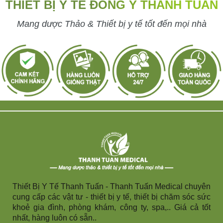
THIẾT BỊ Y TẾ ĐÔNG Y THANH TUẤN
Mang dược Thảo & Thiết bị y tế tốt đến mọi nhà
Thiết Bị Y Tế Thanh Tuấn - Thanh Tuấn Medical chuyên
cung cấp các vật tư - thiết bị y tế, thiết bị chăm sóc sức
khoẻ gia đình, phòng khám, công ty, spa,.. Giá cả tốt
nhất, hàng luôn có sẵn..