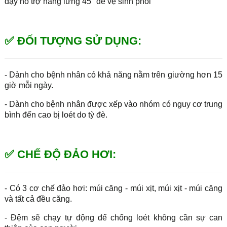
dậy hỗ trợ nâng lưng 45° để vệ sinh phổi
✅ ĐỐI TƯỢNG SỬ DỤNG:
- Dành cho bệnh nhân có khả năng nằm trên giường hơn 15
giờ mỗi ngày.
- Dành cho bệnh nhân được xếp vào nhóm có nguy cơ trung
bình đến cao bị loét do tỳ đè.
✅ CHẾ ĐỘ ĐẢO HƠI:
- Có 3 cơ chế đảo hơi: múi căng - múi xịt, múi xịt - múi căng
và tất cả đều căng.
- Đệm sẽ chạy tự động để chống loét không cần sự can