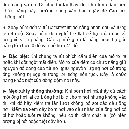
đều căng và cứ 12 phút thì lại thay đổi chu trình đảo hơi,
chức năng này thường dùng vào ban ngày để đảo hơi
chống loét.
9. Xoay núm đến vị trí Backrest lift để nâng phần đầu và lưng
lên 45 độ. Xoay núm đến vị trí Lie flat để hạ phần đầu và
lưng về vị trí phẳng. Các vị trí ở giữa là nâng hoặc hạ góc
nâng lớn hơn 0 độ và nhỏ hơn 45 độ
►
Đặc biệt:
Khi chúng ta rút phích cắm điện của mô tơ ra
hoặc khi đột ngột mất điện. Mô tơ của đệm có chức năng giữ
nguyên độ căng của túi hơi (giữ nguyên lượng hơi có trong
ống không bị xẹp đi trong 24 tiếng liên tục). Đây là chức
năng khác biệt của dòng đệm hơi này.
►
Mẹo xử lý thông thường:
Khi bơm hơi mà thấy cứ cách
một ống hơi lại có 1 ống hơi bị xịt bơm hơi nhưng không vào
thì khi đó hãy kiểm tra lần lượt không bỏ sót các đầu ống
hơi, kiểm tra xem dây bơm hơi vào đầu nhận của ống hơi có
bị hở hoặc tuột ra không, nếu có thì cắm chặt lại (có hiện
tượng bị hở hoặc tuột dây hơi).