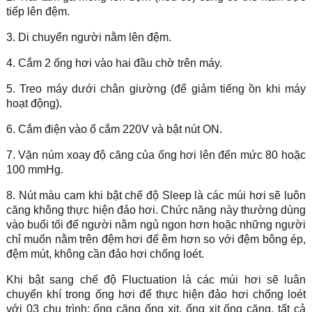
tiếp lên đệm.
3. Di chuyển người nằm lên đệm.
4. Cắm 2 ống hơi vào hai đầu chờ trên máy.
5. Treo máy dưới chân giường (để giảm tiếng ồn khi máy
hoạt động).
6. Cắm điện vào ổ cắm 220V và bật nút ON.
7. Vặn núm xoay độ căng của ống hơi lên đến mức 80 hoặc
100 mmHg.
8. Nút màu cam khi bật chế độ Sleep là các múi hơi sẽ luôn
căng không thực hiện đảo hơi. Chức năng này thường dùng
vào buổi tối để người nằm ngủ ngon hơn hoặc những người
chỉ muốn nằm trên đệm hơi để êm hơn so với đệm bông ép,
đệm mút, không cần đảo hơi chống loét.
Khi bật sang chế độ Fluctuation là các múi hơi sẽ luân
chuyển khí trong ống hơi để thực hiện đảo hơi chống loét
với 03 chu trình: ống căng ống xịt, ống xịt ống căng, tất cả