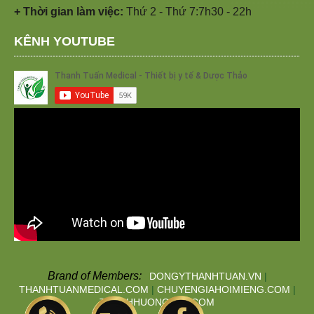
+ Thời gian làm việc:
Thứ 2 - Thứ 7:7h30 - 22h
KÊNH YOUTUBE
Brand of Members:
DONGYTHANHTUAN.VN
|
THANHTUANMEDICAL.COM
|
CHUYENGIAHOIMIENG.COM
|
THANHHUONGTAN.COM