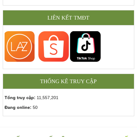
LIÊN KẾT TMĐT
THỐNG KÊ TRUY CẬP
Tổng truy cập:
11,557,201
Đang online:
50