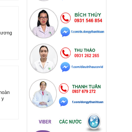
phương
 hoàn
 y