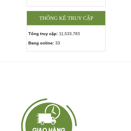
THỐNG KÊ TRUY CẬP
Tổng truy cập:
11,533,783
Đang online:
33