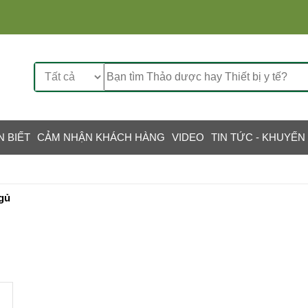
N BIẾT
CẢM NHẬN KHÁCH HÀNG
VIDEO
TIN TỨC - KHUYẾN
gủ
→