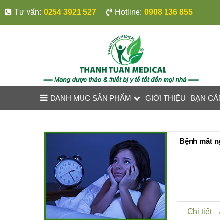
Tư vấn:
0254 3921 527
Hotline:
0908 136 855
DANH MỤC SẢN PHẨM
GIỚI THIỆU
BẠN CẦ
Bệnh mất n
Chi tiết 