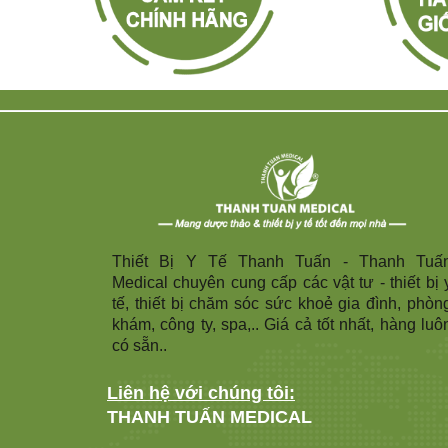
Thiết Bị Y Tế Thanh Tuấn - Thanh Tuấ
Medical chuyên cung cấp các vật tư - thiết bị 
tế, thiết bị chăm sóc sức khoẻ gia đình, phòn
khám, công ty, spa,.. Giá cả tốt nhất, hàng luô
có sẵn..
Liên hệ với chúng tôi:
THANH TUẤN MEDICAL