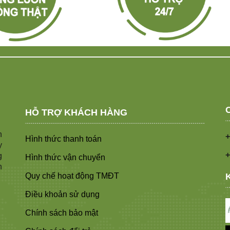
HỖ TRỢ KHÁCH HÀNG
n
+
Hình thức thanh toán
y
+
g
Hình thức vận chuyển
n
Quy chế hoạt động TMĐT
Điều khoản sử dụng
Chính sách bảo mật