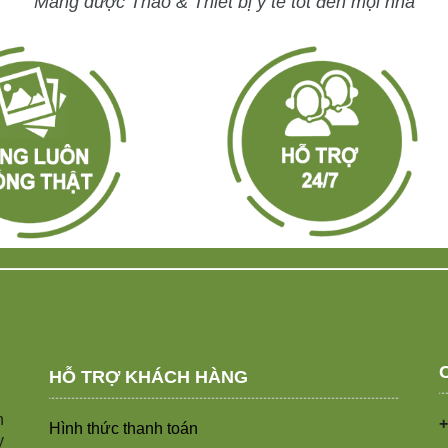
Mang dược Thảo & Thiết bị y tế tốt đến mọi nhà
HỖ TRỢ KHÁCH HÀNG
n
+
Hình thức thanh toán
y