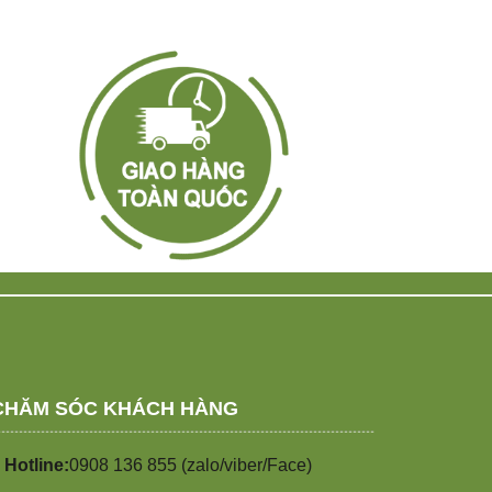
CHĂM SÓC KHÁCH HÀNG
 Hotline:
0908 136 855 (zalo/viber/Face)