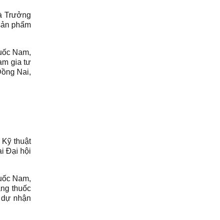
là Trưởng
sản phẩm
huốc Nam,
am gia tư
Đồng Nai,
Kỹ thuật
i Đại hội
huốc Nam,
ằng thuốc
h dự nhận