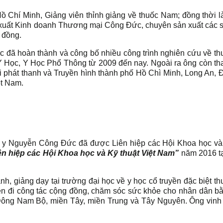
 Chí Minh, Giảng viên thỉnh giảng về thuốc Nam; đồng thời 
xuất Kinh doanh Thương mại Công Đức, chuyên sản xuất các 
 đồng.
đã hoàn thành và công bố nhiều công trình nghiên cứu về t
 Học, Y Học Phổ Thông từ 2009 đến nay. Ngoài ra ông còn th
ài phát thanh và Truyền hình thành phố Hồ Chì Minh, Long An, 
ệt Nam.
 y Nguyễn Công Đức đã được Liên hiệp các Hội Khoa học và 
ên hiệp các Hội Khoa học và Kỹ thuật Việt Nam”
năm 2016 tạ
h, giảng dạy tại trường đại học về y học cổ truyền đặc biệt t
ên đi công tác cộng đồng, chăm sóc sức khỏe cho nhân dân b
 Đông Nam Bộ, miền Tây, miền Trung và Tây Nguyên. Ông vin