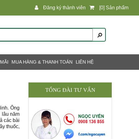
Đăng ký thành viên
[0] Sản phẩm
 MÃI
MUA HÀNG & THANH TOÁN
LIÊN HỆ
TỔNG ĐÀI TƯ VẤN
inh. Ông
n lâu năm
ả các bài
ây thuốc,