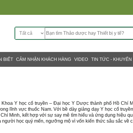
N BIẾT
CẢM NHẬN KHÁCH HÀNG
VIDEO
TIN TỨC - KHUYẾN
 Khoa Y học cổ truyền – Đại học Y Dược thành phố Hồ Chí M
rong lĩnh vực thuốc Nam. Với bề dày giảng dạy Y học cổ truyề
 Chí Minh, kết hợp với sự say mê tìm hiểu và ứng dụng hiệu qu
à người học quý mến, ngưỡng mộ vì vốn kiến thức sâu sắc về c