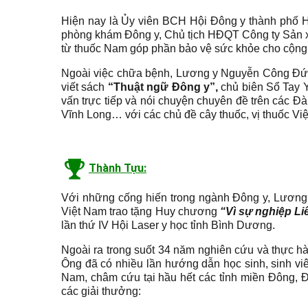
Hiện nay là Ủy viên BCH Hội Đông y thành phố Hồ
phòng khám Đông y, Chủ tịch HĐQT Công ty Sản 
từ thuốc Nam góp phần bảo vệ sức khỏe cho cộng
Ngoài việc chữa bệnh, Lương y Nguyễn Công Đức 
viết sách
“Thuật ngữ Đông y”,
chủ biên Sổ Tay Y
vấn trực tiếp và nói chuyện chuyên đề trên các Đ
Vĩnh Long… với các chủ đề cây thuốc, vị thuốc Vi
Thành Tựu:
Với những cống hiến trong ngành Đông y, Lương
Việt Nam trao tặng Huy chương
“Vì sự nghiệp Li
lần thứ IV Hội Laser y học tỉnh Bình Dương.
Ngoài ra trong suốt 34 năm nghiên cứu và thực hàn
Ông đã có nhiều lần hướng dẫn học sinh, sinh vi
Nam, châm cứu tại hầu hết các tỉnh miền Đông,
các giải thưởng: