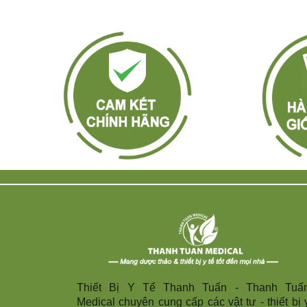
Thiết Bị Y Tế Thanh Tuấn - Thanh Tuấ
Medical chuyên cung cấp các vật tư - thiết bị 