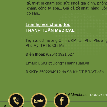
tế, thiết bị chăm sóc sức khoẻ gia đình, phòn
khám, công ty, spa,.. Giá cả tốt nhất, hàng luô
có sẵn..
Liên hệ với chúng tôi:
THANH TUẤN MEDICAL
Trụ sở:
63 Trường Chinh, KP Tân Phú, Phườn
Phú Mỹ, TP Hồ Chí Minh
Điện thoại:
(0254) 3921 527
Email:
CSKH@DongYThanhTuan.vn
ĐKKD:
3502294912 do Sở KHĐT BR-VT cấp
Brand of Members:
DONGYTH