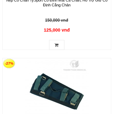
Nẹp Cổ Chân TySport Cố Định Mắt Cá Chân, Hỗ Trợ Giữ Cố
Định Cẳng Chân
150,000 vnđ
125,000 vnđ
-27%