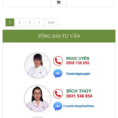
1
2
3
»
Last
TỔNG ĐÀI TƯ VẤN