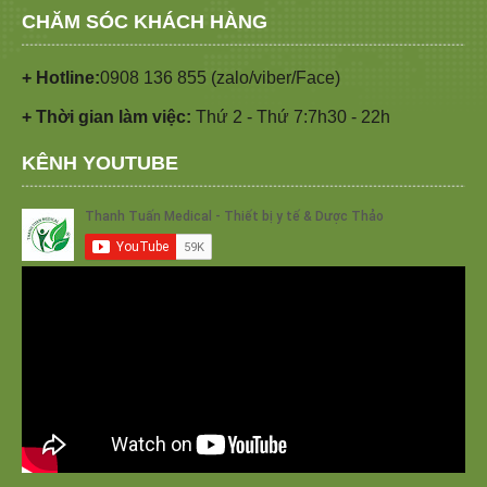
CHĂM SÓC KHÁCH HÀNG
+ Hotline:
0908 136 855 (zalo/viber/Face)
+ Thời gian làm việc:
Thứ 2 - Thứ 7:7h30 - 22h
KÊNH YOUTUBE