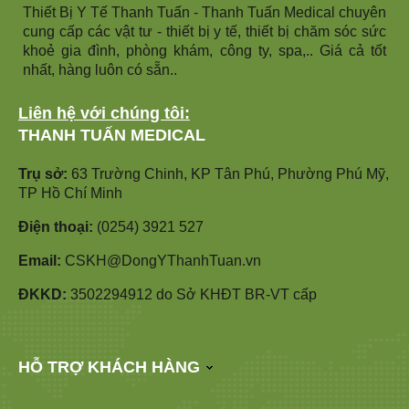
Thiết Bị Y Tế Thanh Tuấn - Thanh Tuấn Medical chuyên
cung cấp các vật tư - thiết bị y tế, thiết bị chăm sóc sức
khoẻ gia đình, phòng khám, công ty, spa,.. Giá cả tốt
nhất, hàng luôn có sẵn..
Liên hệ với chúng tôi:
THANH TUẤN MEDICAL
Trụ sở:
63 Trường Chinh, KP Tân Phú, Phường Phú Mỹ,
TP Hồ Chí Minh
Điện thoại:
(0254) 3921 527
Email:
CSKH@DongYThanhTuan.vn
ĐKKD:
3502294912 do Sở KHĐT BR-VT cấp
HỖ TRỢ KHÁCH HÀNG