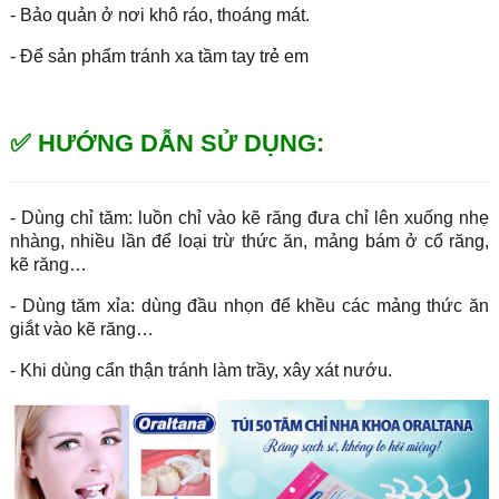
- Bảo quản ở nơi khô ráo, thoáng mát.
- Để sản phẩm tránh xa tầm tay trẻ em
✅ HƯỚNG DẪN SỬ DỤNG:
- Dùng chỉ tăm: luồn chỉ vào kẽ răng đưa chỉ lên xuống nhẹ
nhàng, nhiều lần để loại trừ thức ăn, mảng bám ở cổ răng,
kẽ răng…
- Dùng tăm xỉa: dùng đầu nhọn để khều các mảng thức ăn
giắt vào kẽ răng…
- Khi dùng cẩn thận tránh làm trầy, xây xát nướu.