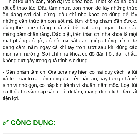
- Thiết kế xinh xắn, hiện đại và khoa học. Thiết kế có hai đầu
rất dễ thao tác. Đầu tăm nhựa tròn nhọn để lấy những thức
ăn dạng sợi dai, cứng, đầu chỉ nha khoa có dùng để lấy
những cặn thức ăn còn sót mà tăm không chạm đến được,
đồng thời nhẹ nhàng, chà xát bề mặt răng, ngăn chặn các
mảng bám chân răng. Đặc biệt, trên thân chỉ nha khoa là một
mặt phẳng có gờ, có độ ma sát cao, giúp chúng mình dễ
dàng cầm, nắm ngay cả khi tay trơn, ướt sau khi dùng các
món rán, nướng. Sợi chỉ nha khoa có độ đàn hồi, dai, chắc,
không đứt gẫy trong quá trình sử dụng.
- Sản phẩm tăm chỉ Oraltana này hiện có hai quy cách là túi
và lọ. Loại lọ rất tiện dụng đặt trên bàn ăn, hay trong nhà vệ
sinh vì nhỏ gọn, có nắp kín tránh vi khuẩn, nấm mốc. Loại túi
có thể cho vào cặp sách, túi đi làm, mang đi du lịch đều rất
tiện lợi.
✅ CÔNG DỤNG: