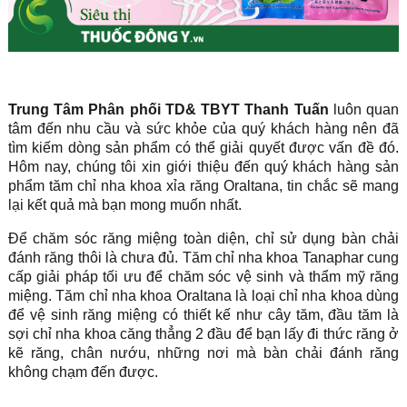
Trung Tâm Phân phối TD& TBYT Thanh Tuấn
luôn quan
tâm đến nhu cầu và sức khỏe của quý khách hàng nên đã
tìm kiếm dòng sản phẩm có thể giải quyết được vấn đề đó.
Hôm nay, chúng tôi xin giới thiệu đến quý khách hàng sản
phẩm tăm chỉ nha khoa xỉa răng Oraltana, tin chắc sẽ mang
lại kết quả mà bạn mong muốn nhất.
Để chăm sóc răng miệng toàn diện, chỉ sử dụng bàn chải
đánh răng thôi là chưa đủ. Tăm chỉ nha khoa Tanaphar cung
cấp giải pháp tối ưu để chăm sóc vệ sinh và thẩm mỹ răng
miệng. Tăm chỉ nha khoa Oraltana là loại chỉ nha khoa dùng
để vệ sinh răng miệng có thiết kế như cây tăm, đầu tăm là
sợi chỉ nha khoa căng thẳng 2 đầu để bạn lấy đi thức răng ở
kẽ răng, chân nướu, những nơi mà bàn chải đánh răng
không chạm đến được.