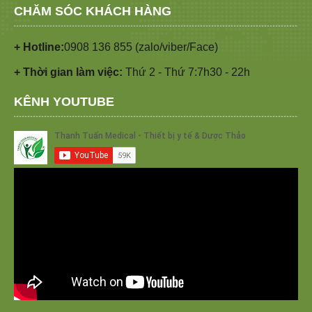
CHĂM SÓC KHÁCH HÀNG
+ Hotline:
0908 136 855 (zalo/viber/Face)
+ Thời gian làm việc:
Thứ 2 - Thứ 7:7h30 - 22h
KÊNH YOUTUBE