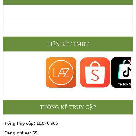
LIÊN KẾT TMĐT
THỐNG KÊ TRUY CẬP
Tổng truy cập:
11,546,965
Đang online:
55