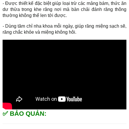
- Được thiết kế đặc biệt giúp loại trừ các mảng bám, thức ăn
dư thừa trong khe răng nơi mà bàn chải đánh răng thông
thường không thể len tới được.
- Dùng tăm chỉ nha khoa mỗi ngày, giúp răng miệng sạch sẽ,
răng chắc khỏe và miệng không hôi.
✅ BẢO QUẢN: