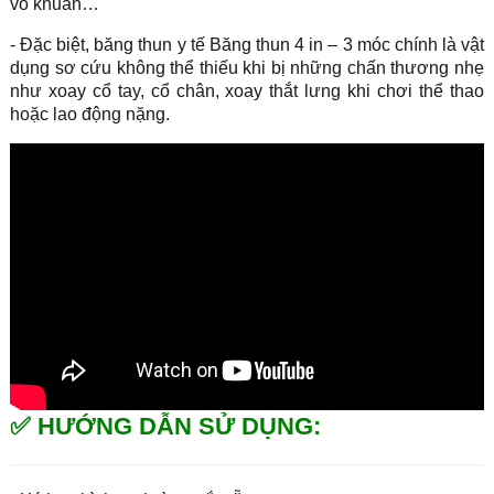
vô khuẩn…
- Đặc biệt, băng thun y tế Băng thun 4 in – 3 móc chính là vật
dụng sơ cứu không thể thiếu khi bị những chấn thương nhẹ
như xoay cổ tay, cổ chân, xoay thắt lưng khi chơi thể thao
hoặc lao động nặng.
✅ HƯỚNG DẪN SỬ DỤNG: