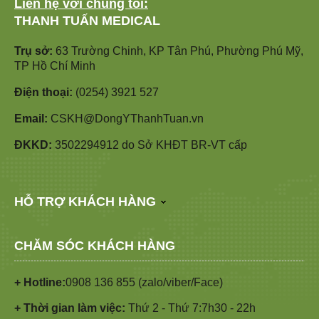
Liên hệ với chúng tôi:
THANH TUẤN MEDICAL
Trụ sở:
63 Trường Chinh, KP Tân Phú, Phường Phú Mỹ,
TP Hồ Chí Minh
Điện thoại:
(0254) 3921 527
Email:
CSKH@DongYThanhTuan.vn
ĐKKD:
3502294912 do Sở KHĐT BR-VT cấp
HỖ TRỢ KHÁCH HÀNG
CHĂM SÓC KHÁCH HÀNG
+ Hotline:
0908 136 855 (zalo/viber/Face)
+ Thời gian làm việc:
Thứ 2 - Thứ 7:7h30 - 22h