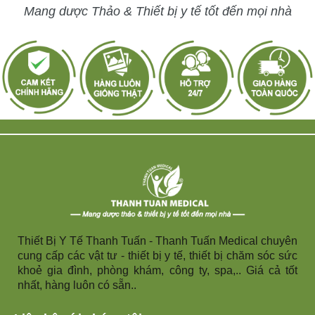
Mang dược Thảo & Thiết bị y tế tốt đến mọi nhà
Thiết Bị Y Tế Thanh Tuấn - Thanh Tuấn Medical chuyên
cung cấp các vật tư - thiết bị y tế, thiết bị chăm sóc sức
khoẻ gia đình, phòng khám, công ty, spa,.. Giá cả tốt
nhất, hàng luôn có sẵn..