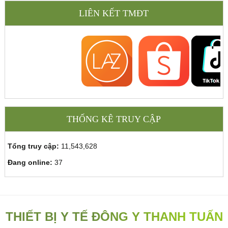
LIÊN KẾT TMĐT
THỐNG KÊ TRUY CẬP
Tổng truy cập:
11,543,628
Đang online:
37
THIẾT BỊ Y TẾ ĐÔNG Y THANH TUẤN