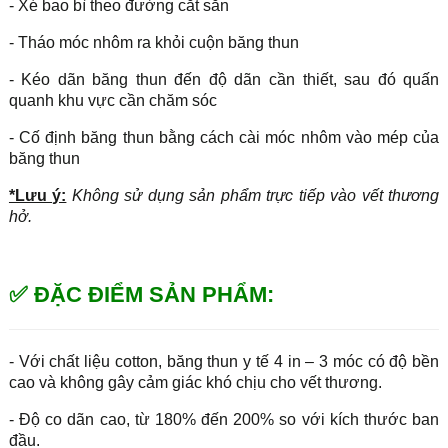
- Xé bao bì theo đường cắt sẵn
- Tháo móc nhôm ra khỏi cuộn băng thun
- Kéo dãn băng thun đến độ dãn cần thiết, sau đó quấn
quanh khu vực cần chăm sóc
- Cố định băng thun bằng cách cài móc nhôm vào mép của
băng thun
*Lưu ý:
Không sử dụng sản phẩm trực tiếp vào vết thương
hở.
✅ ĐẶC ĐIỂM SẢN PHẨM:
- Với chất liệu cotton, băng thun y tế 4 in – 3 móc có độ bền
cao và không gây cảm giác khó chịu cho vết thương.
- Độ co dãn cao, từ 180% đến 200% so với kích thước ban
đầu.