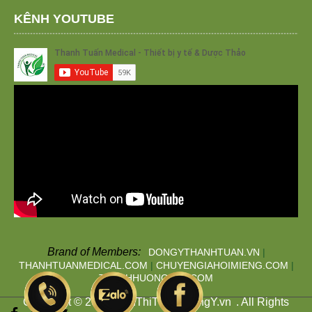
KÊNH YOUTUBE
Brand of Members:
DONGYTHANHTUAN.VN
|
THANHTUANMEDICAL.COM
|
CHUYENGIAHOIMIENG.COM
|
THANHHUONGTAN.COM
Copyright © 2019
SieuThiThuocDongY.vn
. All Rights