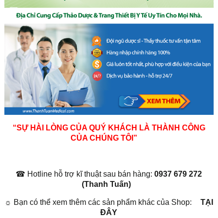
“SỰ HÀI LÒNG CỦA QUÝ KHÁCH LÀ THÀNH CÔNG
CỦA CHÚNG TÔI”
☎
Hotline hỗ trợ kĩ thuật sau bán hàng:
0937 679 272
(Thanh Tuấn)
☼
Bạn có thể xem thêm các sản phẩm khác của Shop:
TẠI
ĐÂY