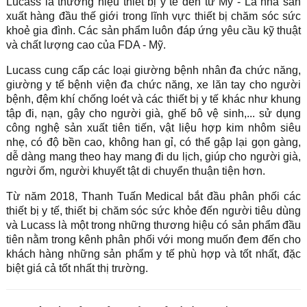
Lucass là thương hiệu thiết bị y tế đến từ Mỹ - Là nhà sản
xuất hàng đầu thế giới trong lĩnh vực thiết bị chăm sóc sức
khoẻ gia đình. Các sản phẩm luôn đáp ứng yêu cầu kỹ thuật
và chất lượng cao của FDA - Mỹ.
Lucass cung cấp các loại giường bệnh nhân đa chức năng,
giường y tế bệnh viện đa chức năng, xe lăn tay cho người
bệnh, đệm khí chống loét và các thiết bị y tế khác như khung
tập đi, nạn, gậy cho người già, ghế bô vệ sinh,... sử dụng
công nghệ sản xuất tiên tiến, vật liệu hợp kim nhôm siêu
nhẹ, có độ bền cao, không han gỉ, có thể gập lại gọn gàng,
dễ dàng mang theo hay mang đi du lịch, giúp cho người già,
người ốm, người khuyết tật di chuyển thuận tiện hơn.
Từ năm 2018, Thanh Tuấn Medical bắt đầu phân phối các
thiết bị y tế, thiết bị chăm sóc sức khỏe đến người tiêu dùng
và Lucass là một trong những thương hiệu có sản phẩm đầu
tiên nằm trong kênh phân phối với mong muốn đem đến cho
khách hàng những sản phẩm y tế phù hợp và tốt nhất, đặc
biệt giá cả tốt nhất thị trường.