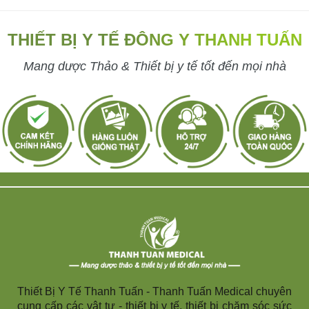
THIẾT BỊ Y TẾ ĐÔNG Y THANH TUẤN
Mang dược Thảo & Thiết bị y tế tốt đến mọi nhà
Thiết Bị Y Tế Thanh Tuấn - Thanh Tuấn Medical chuyên
cung cấp các vật tư - thiết bị y tế, thiết bị chăm sóc sức