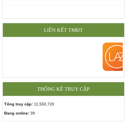
LIÊN KẾT TMĐT
THỐNG KÊ TRUY CẬP
Tổng truy cập:
11,550,720
Đang online:
39