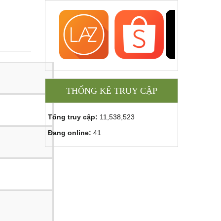
THỐNG KÊ TRUY CẬP
Tổng truy cập:
11,538,523
Đang online:
41