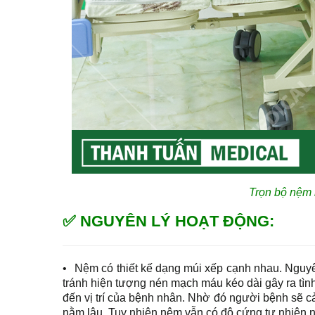
Trọn bộ nệm 
✅ NGUYÊN LÝ HOẠT ĐỘNG:
•
Nệm có thiết kế dạng múi xếp cạnh nhau. Nguyê
tránh hiện tượng nén mạch máu kéo dài gây ra tìn
đến vị trí của bệnh nhân. Nhờ đó người bệnh sẽ c
nằm lâu. Tuy nhiên nệm vẫn có độ cứng tự nhiên 