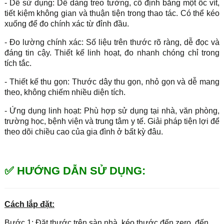
- Dễ sử dụng: Dễ dàng treo tường, cố định bằng một ốc vít,
tiết kiệm không gian và thuận tiện trong thao tác. Có thể kéo
xuống để đo chính xác từ đỉnh đầu.
- Đo lường chính xác: Số liệu trên thước rõ ràng, dễ đọc và
đáng tin cậy. Thiết kế linh hoạt, đo nhanh chóng chỉ trong
tích tắc.
- Thiết kế thu gọn: Thước dây thu gọn, nhỏ gọn và dễ mang
theo, không chiếm nhiều diện tích.
- Ứng dụng linh hoạt: Phù hợp sử dụng tại nhà, văn phòng,
trường học, bệnh viện và trung tâm y tế. Giải pháp tiện lợi để
theo dõi chiều cao của gia đình ở bất kỳ đâu.
✅ HƯỚNG DẪN SỬ DỤNG:
Cách lắp đặt:
Bước 1: Đặt thước trên sàn nhà, kéo thước đến zero, đến