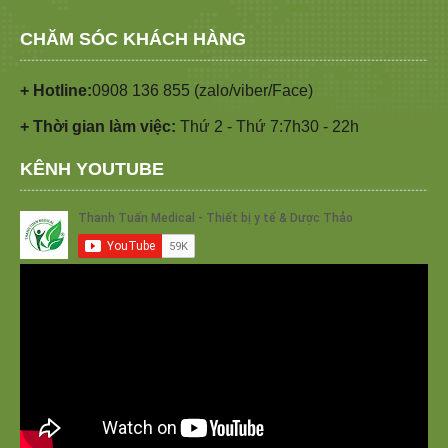
CHĂM SÓC KHÁCH HÀNG
+ Hotline:
0908 136 855 (zalo/viber/Face)
+ Thời gian làm việc:
Thứ 2 - Thứ 7:7h30 - 22h
KÊNH YOUTUBE