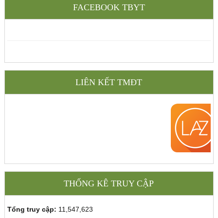
FACEBOOK TBYT
LIÊN KẾT TMĐT
THỐNG KÊ TRUY CẬP
Tổng truy cập:
11,547,623