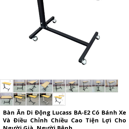
Bàn Ăn Di Động Lucass BA-E2 Có Bánh Xe
Và Điều Chỉnh Chiều Cao Tiện Lợi Cho
Người Già, Người Bệnh