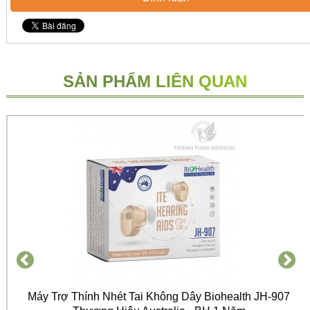
SẢN PHẨM LIÊN QUAN
Máy Trợ Thính Nhét Tai Không Dây Biohealth JH-907