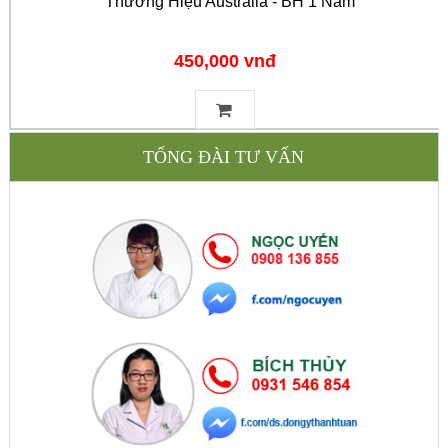
Thương Hiệu Australia - BH 1 Năm
450,000 vnđ
TỔNG ĐÀI TƯ VẤN