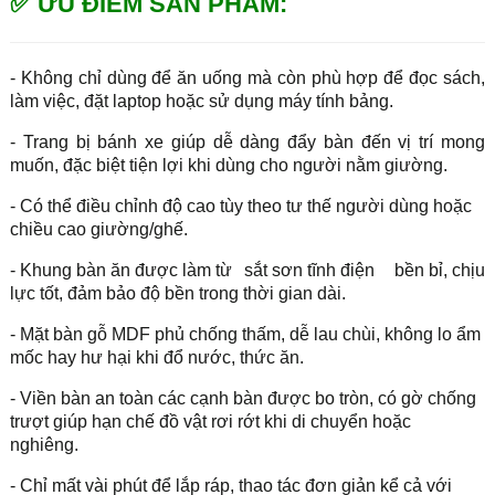
✅ ƯU ĐIỂM SẢN PHẨM:
- Không chỉ dùng để ăn uống mà còn phù hợp để đọc sách,
làm việc, đặt laptop hoặc sử dụng máy tính bảng.
- Trang bị bánh xe giúp dễ dàng đẩy bàn đến vị trí mong
muốn, đặc biệt tiện lợi khi dùng cho người nằm giường.
- Có thể điều chỉnh độ cao tùy theo tư thế người dùng hoặc
chiều cao giường/ghế.
- Khung bàn ăn được làm từ
sắt sơn tĩnh điện
bền bỉ, chịu
lực tốt, đảm bảo độ bền trong thời gian dài.
- Mặt bàn gỗ MDF phủ chống thấm, dễ lau chùi, không lo ẩm
mốc hay hư hại khi đổ nước, thức ăn.
- Viền bàn an toàn các cạnh bàn được bo tròn, có gờ chống
trượt giúp hạn chế đồ vật rơi rớt khi di chuyển hoặc
nghiêng.
- Chỉ mất vài phút để lắp ráp, thao tác đơn giản kể cả với