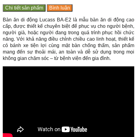
Chi tiết sản phẩm
Bình luận
Bàn ăn di động Lucass BA-E2 là mẫu bàn ăn di động cao
cấp, được thiết kế chuyên biệt để phục vụ cho người bệnh,
người già, hoặc người đang trong quá trình phục hồi chức
năng. Với khả năng điều chỉnh chiều cao linh hoạt, thiết kế
có bánh xe tiện lợi cùng mặt bàn chống thấm, sản phẩm
mang đến sự thoải mái, an toàn và dễ sử dụng trong mọi
không gian chăm sóc – từ bệnh viện đến gia đình.