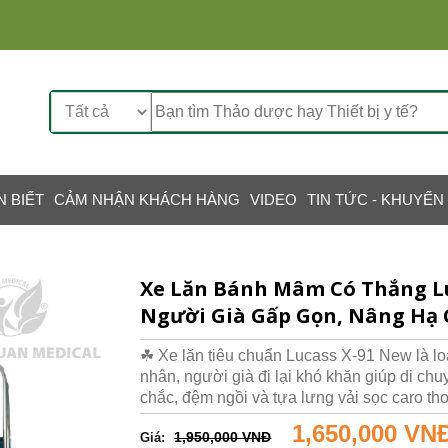
N BIẾT
CẢM NHẬN KHÁCH HÀNG
VIDEO
TIN TỨC - KHUYẾN
Xe Lăn Bánh Mâm Có Thắng Lu
Người Già Gấp Gọn, Nâng Hạ
☘ Xe lăn tiêu chuẩn Lucass X-91 New là loạ
nhân, người già đi lại khó khăn giúp di ch
chắc, đệm ngồi và tựa lưng vải sọc caro th
1,650,000 VN
1,950,000 VNĐ
Giá: