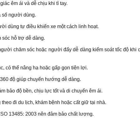
iác êm ái và dễ chịu khi tì tay.
đa số người dùng.
ười dùng tự điều khiển xe một cách linh hoạt.
 sóc hỗ trợ dễ dàng.
p người chăm sóc hoặc người đẩy dễ dàng kiểm soát tốc độ khi 
, có thể nâng hạ hoặc gấp gọn tiện lợi.
y 360 độ giúp chuyển hướng dễ dàng.
 bảo độ bền, chịu lực tốt và di chuyển êm ái.
 theo đi du lịch, khám bệnh hoặc cất giữ tại nhà.
 ISO 13485: 2003 nên đảm bảo chất lượng.