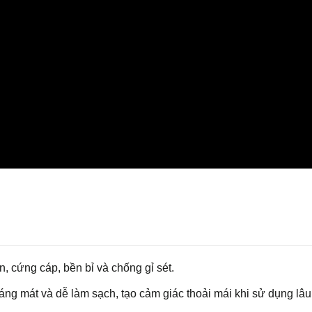
 cứng cáp, bền bỉ và chống gỉ sét.
áng mát và dễ làm sạch, tạo cảm giác thoải mái khi sử dụng lâu