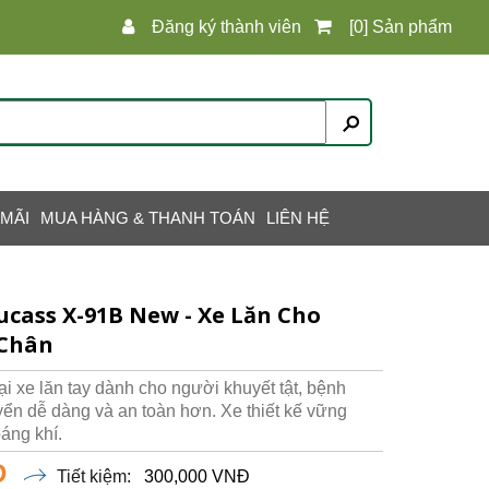
Đăng ký thành viên
[0] Sản phẩm
 MÃI
MUA HÀNG & THANH TOÁN
LIÊN HỆ
cass X-91B New - Xe Lăn Cho
 Chân
i xe lăn tay dành cho người khuyết tật, bệnh
uyển dễ dàng và an toàn hơn. Xe thiết kế vững
oáng khí.
Đ
Tiết kiệm:
300,000 VNĐ