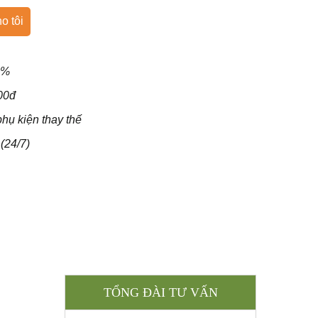
o tôi
0%
000đ
hụ kiện thay thế
(24/7)
TỔNG ĐÀI TƯ VẤN