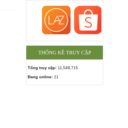
THỐNG KÊ TRUY CẬP
Tổng truy cập:
11,548,715
Đang online:
21