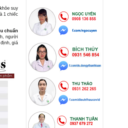
 khỏe suy
à 1 chiếc
iêu chuẩn
nh, người
định, giá