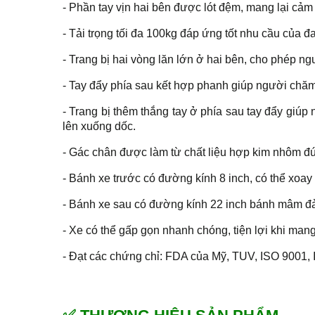
- Phần tay vịn hai bên được lót đệm, mang lại cảm g
- Tải trọng tối đa 100kg đáp ứng tốt nhu cầu của 
- Trang bị hai vòng lăn lớn ở hai bên, cho phép ng
- Tay đẩy phía sau kết hợp phanh giúp người chăm
- Trang bị thêm thắng tay ở phía sau tay đẩy giú
lên xuống dốc.
- Gác chân được làm từ chất liệu hợp kim nhôm đúc
- Bánh xe trước có đường kính 8 inch, có thể xoa
- Bánh xe sau có đường kính 22 inch bánh mâm đảm
- Xe có thể gấp gọn nhanh chóng, tiện lợi khi mang
- Đạt các chứng chỉ: FDA của Mỹ, TUV, ISO 9001,