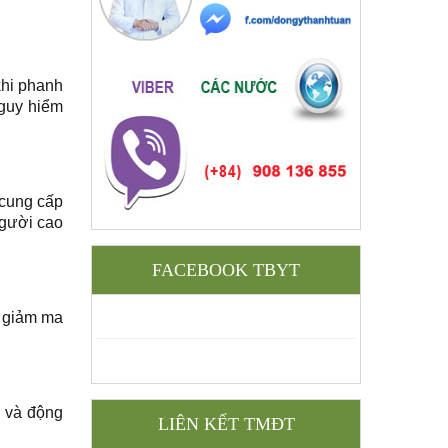
khi phanh
nguy hiểm
 cung cấp
người cao
FACEBOOK TBYT
p giảm ma
e và động
LIÊN KẾT TMĐT