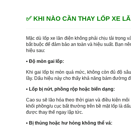
✅ KHI NÀO CẦN THAY LỐP XE LĂ
Mặc dù lốp xe lăn điện không phải chịu tải trọng và
bắt buộc để đảm bảo an toàn và hiệu suất. Bạn nê
hiệu sau:
▪ Độ mòn gai lốp:
Khi gai lốp bị mòn quá mức, không còn đủ độ sâu
lầy. Dấu hiệu này cho thấy khả năng bám đường đ
▪ Lốp bị nứt, phồng rộp hoặc biến dạng:
Cao su sẽ lão hóa theo thời gian và điều kiện môi
khối phồng/u cục bất thường trên bề mặt lốp là dấ
được thay thế ngay lập tức.
▪ Bị thủng hoặc hư hỏng không thể vá: