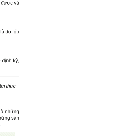
ã được vá
là do lốp
 định kỳ,
hẩm thực
 là những
những sản
u.