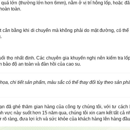
g quá lớn (thường lớn hơn 6mm), nằm ở vị trí hông lốp, hoặc đ
 hoàn toàn.
t cân bằng khi di chuyển mà không phải do mặt đường, có thể 
.
tuổi thọ nhất định. Các chuyên gia khuyến nghị nên kiểm tra lốp
m bảo độ an toàn và đàn hồi của cao su.
họa, chi tiết sản phẩm, màu sắc có thể thay đổi tùy theo sản p
ạn đã ghé thăm gian hàng của công ty chúng tôi, với tư cách
ĩnh vực này suốt hơn 15 năm qua, chúng tôi xin cam kết tất cả 
 rõ ràng, đưa lợi ích và sức khỏe của khách hàng lên hàng đầ