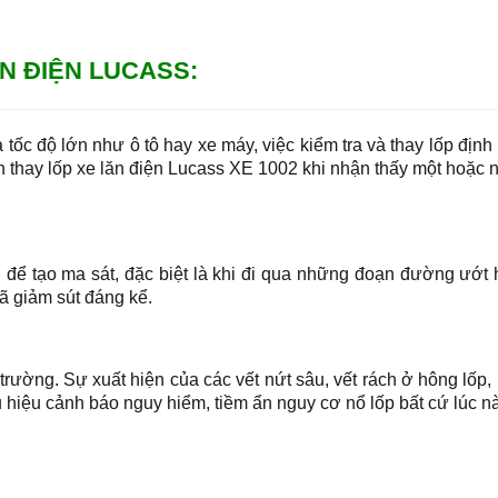
N ĐIỆN LUCASS:
 tốc độ lớn như ô tô hay xe máy, việc kiểm tra và thay lốp định 
n thay lốp xe lăn điện Lucass XE 1002 khi nhận thấy một hoặc 
 để tạo ma sát, đặc biệt là khi đi qua những đoạn đường ướt
ã giảm sút đáng kể.
 trường. Sự xuất hiện của các vết nứt sâu, vết rách ở hông lốp,
u hiệu cảnh báo nguy hiểm, tiềm ẩn nguy cơ nổ lốp bất cứ lúc n