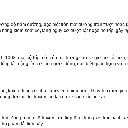
cường độ bám đường, đặc biệt trên mặt đường trơn trượt hoặc 
năng kiểm soát xe, tăng nguy cơ trượt, lật hoặc nổ lốp, gây 
XE 1002, một bộ lốp mới có chất lượng cao sẽ giữ hơi tốt hơn,
 động tác động lên cơ thể người dùng, đặc biệt quan trọng với 
lăn, khiến động cơ phải làm việc nhiều hơn. Thay lốp mới giú
 quãng đường di chuyển tối đa của xe sau mỗi lần sạc.
c chấn động mạnh sẽ truyền trực tiếp lên khung xe, trục bánh x
 bộ phận đắt tiền này.