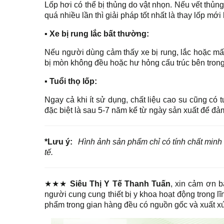
Lốp hơi có thể bị thủng do vật nhọn. Nếu vết thủn
quá nhiều lần thì giải pháp tốt nhất là thay lốp mới
▪ Xe bị rung lắc bất thường:
Nếu người dùng cảm thấy xe bị rung, lắc hoặc mấ
bị mòn không đều hoặc hư hỏng cấu trúc bên trong
▪ Tuổi thọ lốp:
Ngay cả khi ít sử dụng, chất liệu cao su cũng có 
đặc biệt là sau 5-7 năm kể từ ngày sản xuất để đả
*Lưu ý:
Hình ảnh sản phẩm chỉ có tính chất minh 
tế.
★★★
Siêu Thị Y Tế Thanh Tuấn
, xin cảm ơn b
người cung cung thiết bị y khoa hoạt động trong l
phẩm trong gian hàng đều có nguồn gốc và xuất xứ