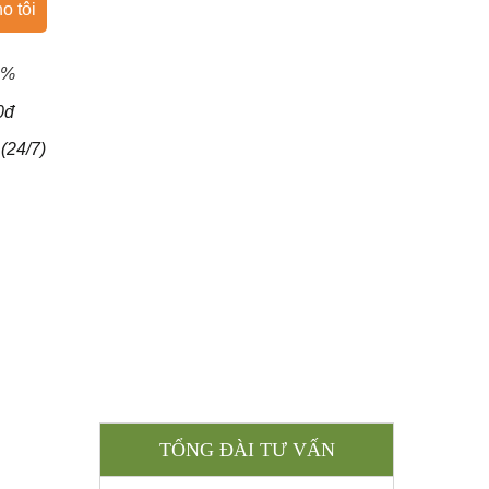
o tôi
0%
0đ
(24/7)
TỔNG ĐÀI TƯ VẤN