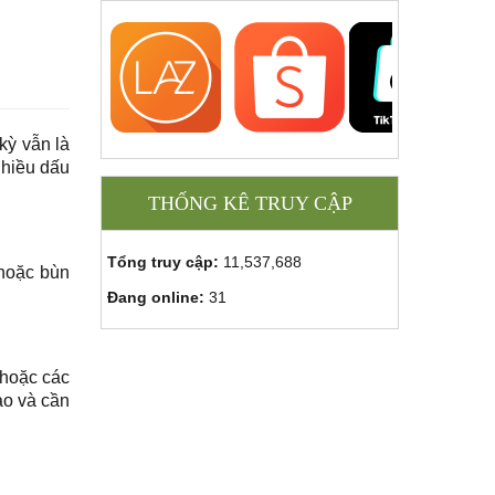
kỳ vẫn là
nhiều dấu
THỐNG KÊ TRUY CẬP
Tổng truy cập:
11,537,688
 hoặc bùn
Đang online:
31
 hoặc các
ào và cần