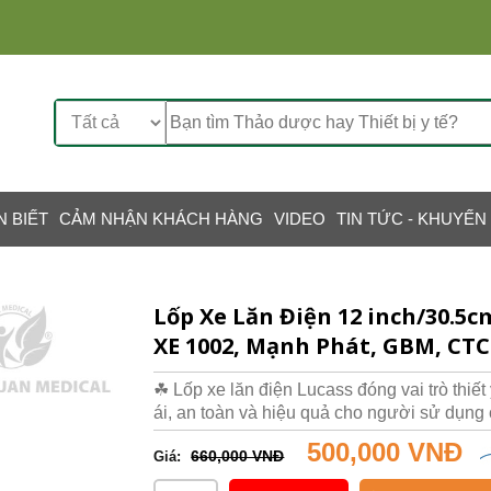
N BIẾT
CẢM NHẬN KHÁCH HÀNG
VIDEO
TIN TỨC - KHUYẾN
Lốp Xe Lăn Điện 12 inch/30.5
XE 1002, Mạnh Phát, GBM, CT
☘ Lốp xe lăn điện Lucass đóng vai trò thi
ái, an toàn và hiệu quả cho người sử dụng 
500,000 VNĐ
660,000 VNĐ
Giá: