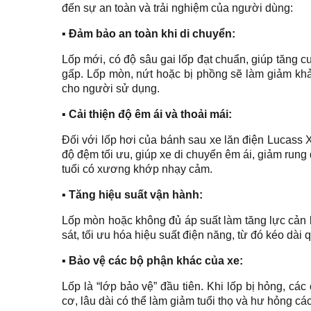
đến sự an toàn và trải nghiệm của người dùng:
▪ Đảm bảo an toàn khi di chuyển:
Lốp mới, có độ sâu gai lốp đạt chuẩn, giúp tăng 
gấp. Lốp mòn, nứt hoặc bị phồng sẽ làm giảm khả 
cho người sử dụng.
▪ Cải thiện độ êm ái và thoải mái:
Đối với lốp hơi của bánh sau xe lăn điện Lucass 
độ đệm tối ưu, giúp xe di chuyển êm ái, giảm rung
tuổi có xương khớp nhạy cảm.
▪ Tăng hiệu suất vận hành:
Lốp mòn hoặc không đủ áp suất làm tăng lực cản 
sát, tối ưu hóa hiệu suất điện năng, từ đó kéo dài
▪ Bảo vệ các bộ phận khác của xe:
Lốp là “lớp bảo vệ” đầu tiên. Khi lốp bị hỏng, cá
cơ, lâu dài có thể làm giảm tuổi thọ và hư hỏng các