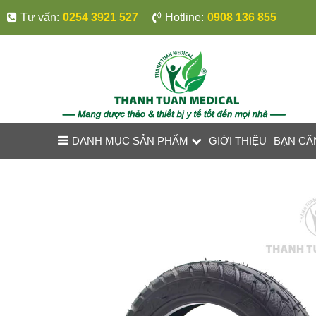
Tư vấn:
0254 3921 527
Hotline:
0908 136 855
DANH MỤC SẢN PHẨM
GIỚI THIỆU
BẠN CẦ