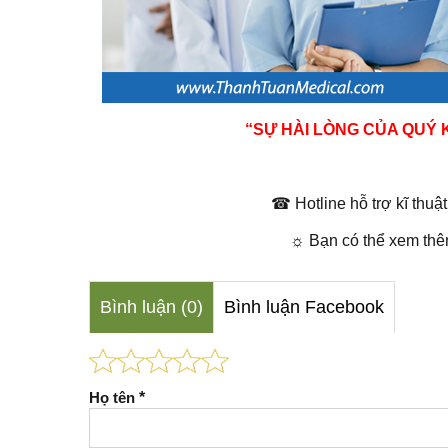
“SỰ HÀI LÒNG CỦA QUÝ
☎
Hotline hỗ trợ kĩ thu
☼
Bạn có thể xem th
Bình luận (0)
Bình luận Facebook
Họ tên
*