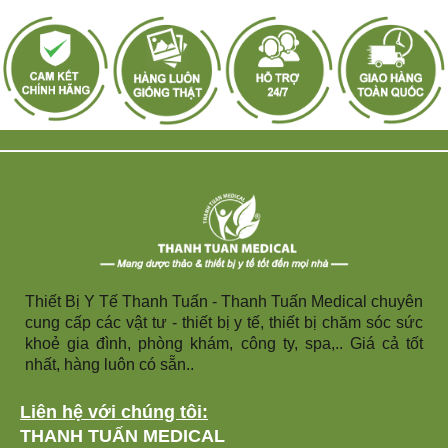
Thiết Bị Y Tế Thanh Tuấn - Thanh Tuấn Medical chuyên
cung cấp các vật tư - thiết bị y tế, thiết bị chăm sóc sức
khoẻ gia đình, phòng khám, công ty, spa,.. Giá cả tốt
nhất, hàng luôn có sẵn..
Liên hệ với chúng tôi:
THANH TUẤN MEDICAL