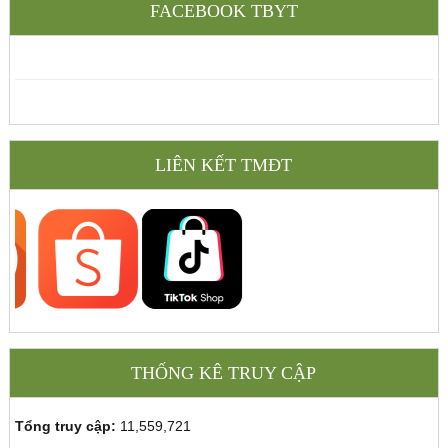
FACEBOOK TBYT
LIÊN KẾT TMĐT
THỐNG KÊ TRUY CẬP
Tổng truy cập:
11,559,721