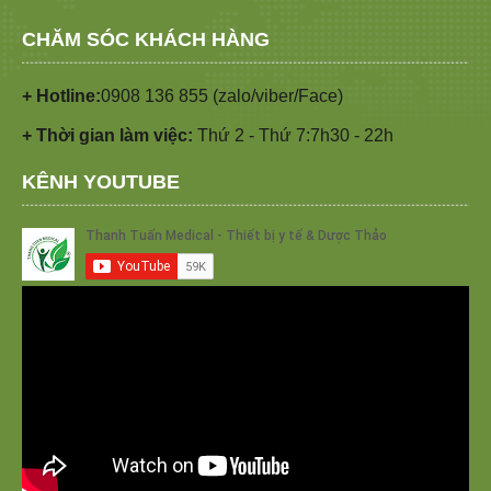
CHĂM SÓC KHÁCH HÀNG
+ Hotline:
0908 136 855 (zalo/viber/Face)
+ Thời gian làm việc:
Thứ 2 - Thứ 7:7h30 - 22h
KÊNH YOUTUBE