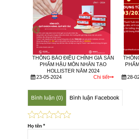
HỈ TẾT
THÔNG BÁO ĐIỀU CHỈNH GIÁ SẢN
THÔNG
23
PHẨM HẬU MÔN NHÂN TẠO
PHẨM
HOLLISTER NĂM 2024
Chi tiết
23-05-2024
Chi tiết
28-0
Bình luận (0)
Bình luận Facebook
Họ tên
*