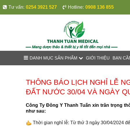
Tư vấn:
0254 3921 527
Hotline:
0908 136 855
DANH MỤC SẢN PHẨM
GIỚI THIỆU
BẠN CẦ
THÔNG BÁO LỊCH NGHỈ LỄ N
ĐẤT NƯỚC 30/04 VÀ NGÀY Q
Công Ty Đông Y Thanh Tuấn xin trân trọng thô
như sau:
Thời gian nghỉ lễ: Từ thứ 3 ngày 30/04/2024 đ