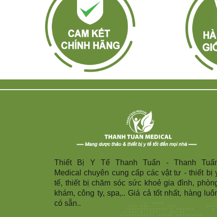
Thiết Bị Y Tế Thanh Tuấn - Thanh Tuấ
Medical chuyên cung cấp các vật tư - thiết bị 
tế, thiết bị chăm sóc sức khoẻ gia đình, phòn
khám, công ty, spa,.. Giá cả tốt nhất, hàng luô
có sẵn..