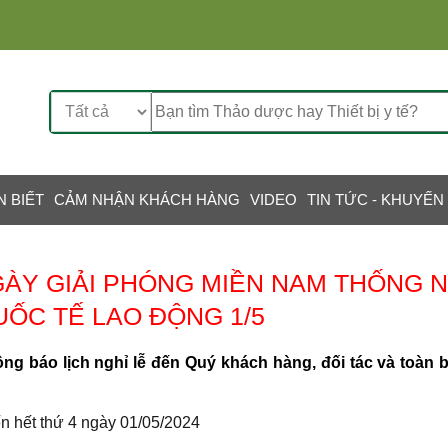
N BIẾT
CẢM NHẬN KHÁCH HÀNG
VIDEO
TIN TỨC - KHUYẾN
GÀY GIẢI PHÓNG MIỀN NAM THỐNG 
UỐC TẾ LAO ĐỘNG 1/5
ng báo lịch nghỉ lễ đến Quý khách hàng, đối tác và toàn
ến hết thứ 4 ngày 01/05/2024