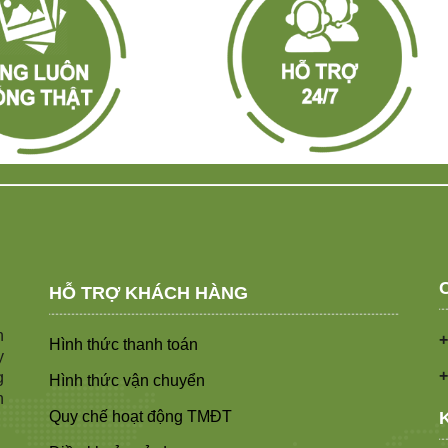
HỖ TRỢ KHÁCH HÀNG
n
+
Hình thức thanh toán
y
+
g
Hình thức vận chuyển
n
Quy chế hoạt động TMĐT