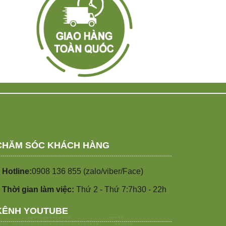
CHĂM SÓC KHÁCH HÀNG
 Hotline:
0908 136 855 (zalo/viber/Face)
 Thời gian làm việc:
Thứ 2 - Thứ 7:7h30 - 22h
KÊNH YOUTUBE