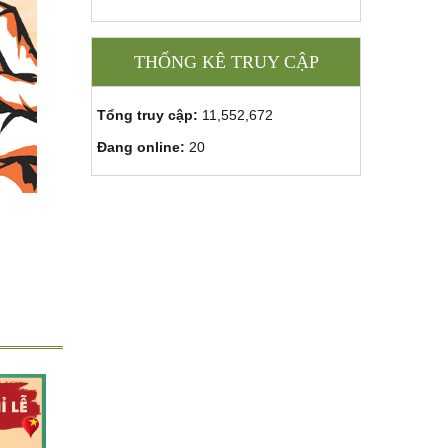
THỐNG KÊ TRUY CẬP
Tổng truy cập:
11,552,672
Đang online:
20