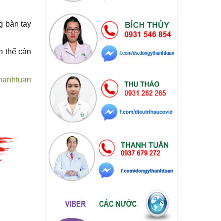
g bàn tay
n thể cán
thanhtuan