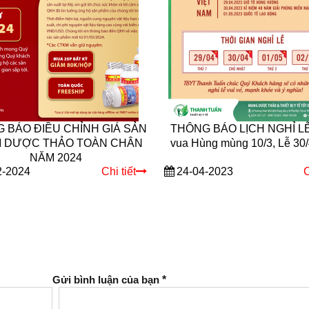
 BÁO ĐIỀU CHỈNH GIÁ SẢN
THÔNG BÁO LỊCH NGHỈ LỄ 
 DƯỢC THẢO TOÀN CHÂN
vua Hùng mùng 10/3, Lễ 30/
NĂM 2024
2-2024
Chi tiết
24-04-2023
C
Gửi bình luận của bạn
*