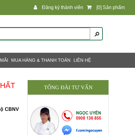
Đăng ký thành viên
[0] Sản phẩm
 MÃI
MUA HÀNG & THANH TOÁN
LIÊN HỆ
NHẤT
TỔNG ĐÀI TƯ VẤN
 bộ CBNV