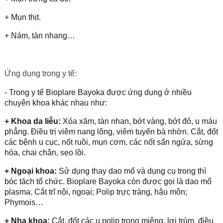
+ Mụn thịt.
+ Nám, tàn nhang…
Ứng dụng trong y tế:
- Trong y tế Bioplare Bayoka được ứng dụng ở nhiều
chuyên khoa khác nhau như:
+ Khoa da liễu:
Xóa xăm, tàn nhan, bớt vàng, bớt đỏ, u máu
phẳng. Điều trị viêm nang lông, viêm tuyến bà nhờn. Cắt, đốt
các bệnh u cục, nốt ruồi, mụn cơm, các nốt sẩn ngứa, sừng
hóa, chai chân, sẹo lồi.
+ Ngoại khoa:
Sử dụng thay dao mổ và dụng cụ trong thì
bóc tách tổ chức. Bioplare Bayoka còn được gọi là dao mổ
plasma. Cắt trĩ nội, ngoại; Polip trực tràng, hậu môn;
Phymois…
+ Nha khoa:
Cắt, đốt các u polip trong miệng, lợi trùm, điều