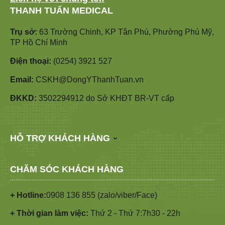
THANH TUẤN MEDICAL
Trụ sở:
63 Trường Chinh, KP Tân Phú, Phường Phú Mỹ,
TP Hồ Chí Minh
Điện thoại:
(0254) 3921 527
Email:
CSKH@DongYThanhTuan.vn
ĐKKD:
3502294912 do Sở KHĐT BR-VT cấp
HỖ TRỢ KHÁCH HÀNG
CHĂM SÓC KHÁCH HÀNG
+ Hotline:
0908 136 855 (zalo/viber/Face)
+ Thời gian làm việc:
Thứ 2 - Thứ 7:7h30 - 22h