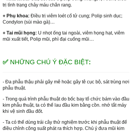
trị tình trạng chảy máu chân rang.
+ Phụ khoa:
Điều trị viêm loét cổ tử cung; Polip sinh dục;
Condylon (sùi mào gà)…
+ Tai mũi họng:
U nhọt ống tai ngoài, viêm họng hạt, viêm
mũi xuất tiết, Polip mũi, phì đại cuống mũi…
✅
NHỮNG CHÚ Ý ĐẶC BIỆT
:
- Đa phẫu thậu phải gây mê hoặc gây tê cục bộ, sát trùng nơi
phẫu thuật.
- Trong quá trình phẫu thuật do bốc bay tổ chức bám vào đầu
kim phẫu thuật, ta có thể lau đầu kim bằng cồn. nhớ tắt máy
khi vệ sinh đầu đốt.
- Ta có thể dùng trái cây thử nghiệm trước khi phẫu thuật để
điều chỉnh công suất phát ra thích hợp. Chú ý đưa mũi kim