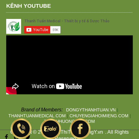
KÊNH YOUTUBE
Brand of Members:
DONGYTHANHTUAN.VN
|
THANHTUANMEDICAL.COM
|
CHUYENGIAHOIMIENG.COM
|
THANHHUONGTAN.COM
Copyright © 2019
SieuThiThuocDongY.vn
. All Rights
Reserved