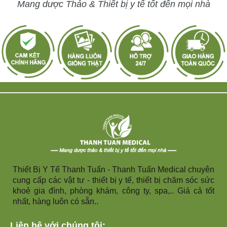
Mang dược Thảo & Thiết bị y tế tốt đến mọi nhà
Thiết Bị Y Tế Thanh Tuấn - Thanh Tuấn Medical chuyên
cung cấp các vật tư - thiết bị y tế, thiết bị chăm sóc sức
khoẻ gia đình, phòng khám, công ty, spa,.. Giá cả tốt
nhất, hàng luôn có sẵn..
Liên hệ với chúng tôi: