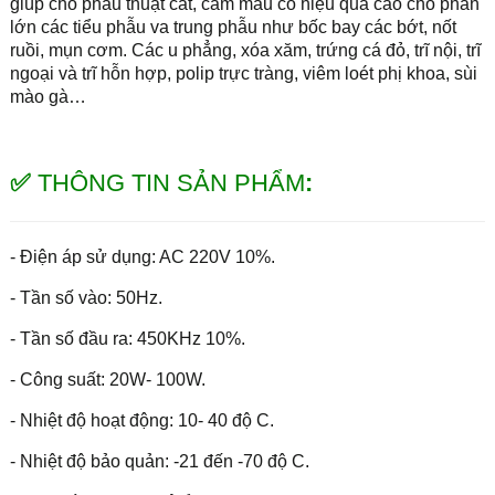
giúp cho phẫu thuật cắt, cầm máu có hiệu quả cao cho phần
lớn các tiểu phẫu va trung phẫu như bốc bay các bớt, nốt
ruồi, mụn cơm. Các u phẳng, xóa xăm, trứng cá đỏ, trĩ nội, trĩ
ngoại và trĩ hỗn hợp, polip trực tràng, viêm loét phị khoa, sùi
mào gà…
✅
THÔNG TIN SẢN PHẨM
:
- Điện áp sử dụng: AC 220V 10%.
- Tần số vào: 50Hz.
- Tần số đầu ra: 450KHz 10%.
- Công suất: 20W- 100W.
- Nhiệt độ hoạt động: 10- 40 độ C.
- Nhiệt độ bảo quản: -21 đến -70 độ C.