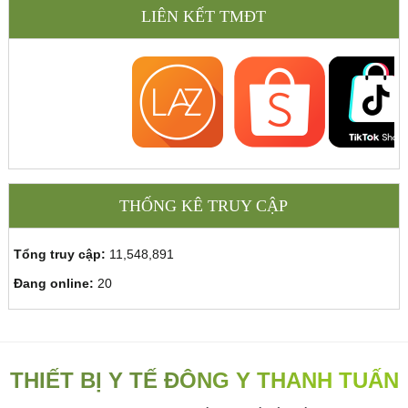
LIÊN KẾT TMĐT
THỐNG KÊ TRUY CẬP
Tổng truy cập:
11,548,891
Đang online:
20
THIẾT BỊ Y TẾ ĐÔNG Y THANH TUẤN