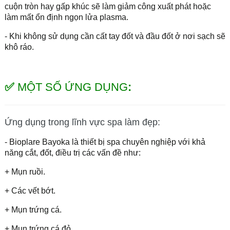
cuộn tròn hay gấp khúc sẽ làm giảm công xuất phát hoặc
làm mất ổn định ngọn lửa plasma.
- Khi không sử dụng cần cất tay đốt và đầu đốt ở nơi sạch sẽ
khô ráo.
✅
MỘT SỐ ỨNG DỤNG
:
Ứng dụng trong lĩnh vực spa làm đẹp:
- Bioplare Bayoka là thiết bị spa chuyên nghiệp với khả
năng cắt, đốt, điều trị các vấn đề như:
+ Mụn ruồi.
+ Các vết bớt.
+ Mụn trứng cá.
+ Mụn trứng cá đỏ.