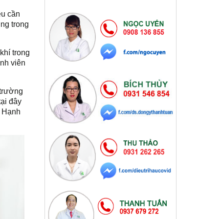
ều cần
ụng trong
khí trong
ành viên
 trường
ại đây
g Hạnh