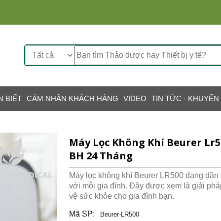
N BIẾT
CẢM NHẬN KHÁCH HÀNG
VIDEO
TIN TỨC - KHUYẾN
Máy Lọc Không Khí Beurer Lr5
BH 24 Tháng
Máy lọc không khí Beurer LR500 đang dần tr
với mỗi gia đình. Đây được xem là giải phá
vệ sức khỏe cho gia đình bạn.
Mã SP:
Beurer-LR500