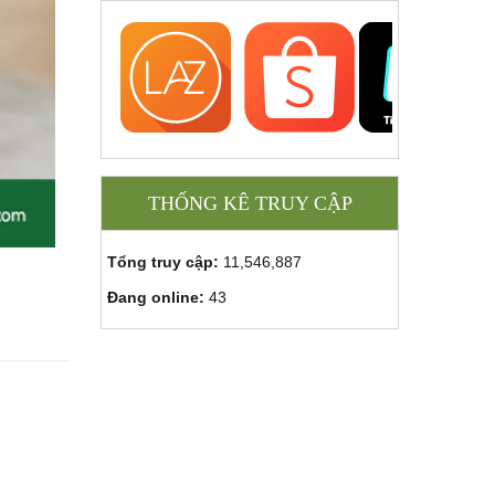
THỐNG KÊ TRUY CẬP
Tổng truy cập:
11,546,887
Đang online:
43