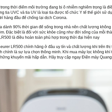
trong thời điểm môi trường đang bị ô nhiễm nghiêm trọng là đi
 tia UVC và tia UV là loại tia được tổ chức Y tế thế giới sử d
trí hàng đầu để chống lại dịch Corona.
a dành 90% thời gian để sống trong nhà nên chất lượng không 
đêm. Đặc biệt là đối với sức khỏe cũng như đời sống của mỗi th
LR500 là điều hoàn toàn phù hợp trong thời đại hiện nay
urer LR500 chính hãng ở đâu uy tín và chất lượng khi trên thị
h chính là sự lựa chọn thông minh. Khi mua máy lọc không khí t
à những khuyến mãi hấp dẫn. Hãy truy cập ngay Điện máy Quan