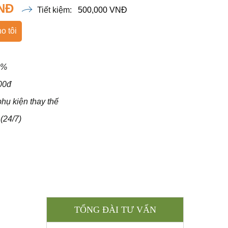
VNĐ
Tiết kiệm:
500,000 VNĐ
o tôi
0%
00đ
hụ kiện thay thế
(24/7)
TỔNG ĐÀI TƯ VẤN