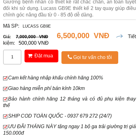
Giường bệnh nhân có thiết kế rất chắc chắn, an toàn tuyệt
đối khi sử dụng. Lucass GB9E thiết kế 2 tay quay giúp điều
chỉnh góc nâng đầu từ 0 - 85 độ dễ dàng.
Mã SP:
LUCASS GB9E
6,500,000 VNĐ
Tiết
7,000,000 VNĐ
Giá:
kiệm:
500,000 VNĐ
Đặt mua
Gọi tư vấn cho tôi
Cam kết hàng nhập khẩu chính hãng 100%
Giao hàng miễn phí bán kính 10km
Bảo hành chính hãng 12 tháng và có đủ phụ kiện thay
thế
SHIP COD TOÀN QUỐC - 0937 679 272 (24/7)
ƯU ĐÃI THÁNG NÀY tặng ngay 1 bộ ga trải giường trị giá
150.000đ