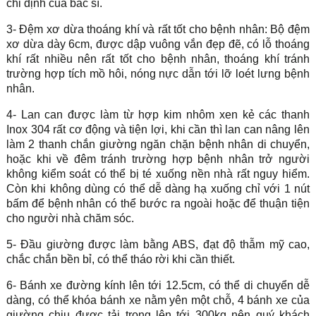
chỉ định của bác sĩ.
3- Đệm xơ dừa thoáng khí và rất tốt cho bệnh nhân: Bộ đệm
xơ dừa dày 6cm, được dập vuông vắn đẹp đẽ, có lỗ thoáng
khí rất nhiều nên rất tốt cho bệnh nhân, thoáng khí tránh
trường hợp tích mồ hôi, nóng nực dẫn tới lỡ loét lưng bệnh
nhân.
4- Lan can được làm từ hợp kim nhôm xen kẻ các thanh
Inox 304 rất cơ động và tiện lợi, khi cần thì lan can nâng lên
làm 2 thanh chắn giường ngăn chặn bệnh nhân di chuyển,
hoặc khi về đêm tránh trường hợp bệnh nhân trở người
không kiểm soát có thể bị té xuống nền nhà rất nguy hiểm.
Còn khi không dùng có thể dễ dàng hạ xuống chỉ với 1 nút
bấm để bệnh nhân có thể bước ra ngoài hoặc để thuận tiện
cho người nhà chăm sóc.
5- Đầu giường được làm bằng ABS, đạt độ thẫm mỹ cao,
chắc chắn bền bỉ, có thể tháo rời khi cần thiết.
6- Bánh xe đường kính lên tới 12.5cm, có thể di chuyển dễ
dàng, có thể khóa bánh xe nằm yên một chỗ, 4 bánh xe của
giường chịu được tải trọng lên tới 300kg nên quý khách