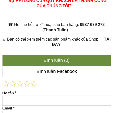
“SỰ HÀI LÒNG CỦA QUÝ KHÁCH LÀ THÀNH CÔNG
CỦA CHÚNG TÔI”
☎
Hotline hỗ trợ kĩ thuật sau bán hàng:
0937 679 272
(Thanh Tuấn)
☼
Bạn có thể xem thêm các sản phẩm khác của Shop:
TẠI
ĐÂY
Bình luận (0)
Bình luận Facebook
Họ tên
*
Email
*