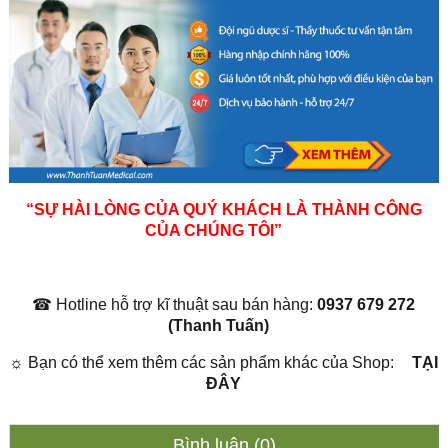
“SỰ HÀI LÒNG CỦA QUÝ KHÁCH LÀ THÀNH CÔNG
CỦA CHÚNG TÔI”
☎
Hotline hỗ trợ kĩ thuật sau bán hàng:
0937 679 272
(Thanh Tuấn)
☼
Bạn có thể xem thêm các sản phẩm khác của Shop:
TẠI
ĐÂY
Bình luận (0)