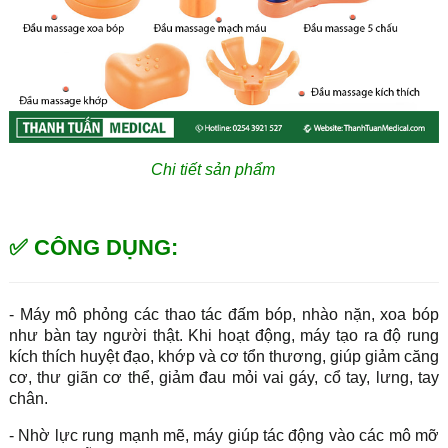
Chi tiết sản phẩm
✅ CÔNG DỤNG:
- Máy mô phỏng các thao tác đấm bóp, nhào nặn, xoa bóp
như bàn tay người thật. Khi hoạt động, máy tạo ra độ rung
kích thích huyệt đạo, khớp và cơ tổn thương, giúp giảm căng
cơ, thư giãn cơ thể, giảm đau mỏi vai gáy, cổ tay, lưng, tay
chân.
- Nhờ lực rung mạnh mẽ, máy giúp tác động vào các mô mỡ