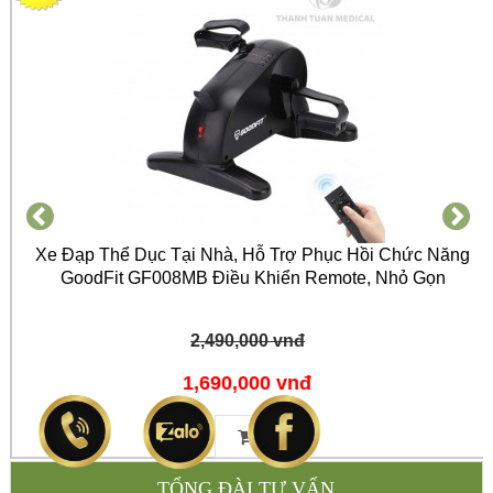
Xe Đạp Thể Dục Tại Nhà, Hỗ Trợ Phục Hồi Chức Năng
GoodFit GF008MB Điều Khiển Remote, Nhỏ Gọn
2,490,000 vnđ
1,690,000 vnđ
TỔNG ĐÀI TƯ VẤN