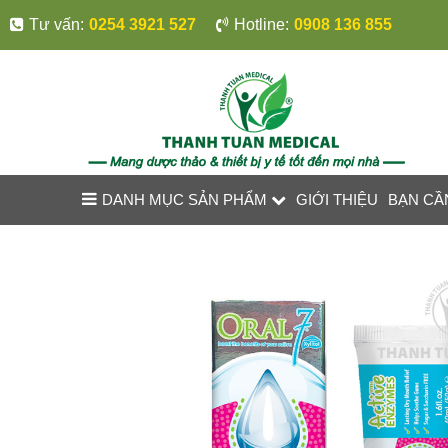
Tư vấn:
0254 3921 527
Hotline:
0908 136 855
DANH MỤC SẢN PHẨM
GIỚI THIỆU
BẠN CẦ