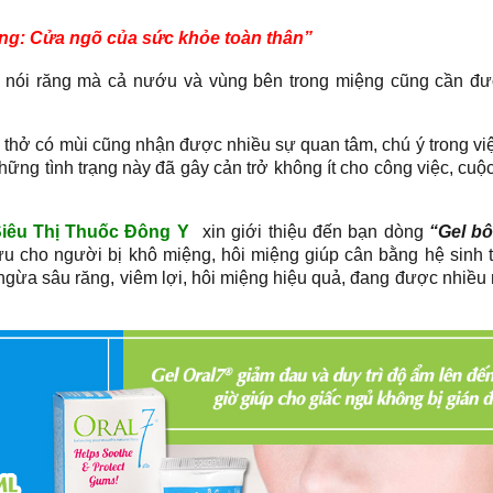
ng: Cửa ngõ của sức khỏe toàn thân”
có nói răng mà cả nướu và vùng bên trong miệng cũng cần đ
i thở có mùi cũng nhận được nhiều sự quan tâm, chú ý trong vi
ững tình trạng này đã gây cản trở không ít cho công việc, cuộ
iêu Thị Thuốc Đông Y
xin giới thiệu đến bạn dòng
“Gel bô
 ưu cho người bị khô miệng, hôi miệng giúp cân bằng hệ sinh t
ngừa sâu răng, viêm lợi, hôi miệng hiệu quả, đang được nhiều 