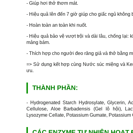
- Giúp hơi thở thơm mát.
- Hiệu quả lên đến 7 giờ giúp cho giấc ngủ không 
- Hoàn toàn an toàn khi nuốt.
- Hiệu quả bảo vệ vượt trội và dài lâu, chống lại
mảng bám.
- Thích hợp cho người đeo răng giả và thở bằng m
=> Sử dụng kết hợp cùng Nước súc miệng và Ke
ưu.
THÀNH PHẦN:
- Hydrogenated Starch Hydrosylate, Glycerin, Aqu
Cellulose, Aloe Barbadensis (Gel lô hội), Lac
Lysozyme Cellate, Potassium Gumate, Potassium
CÁC ENZYME TỰ NHIÊN HOẠT