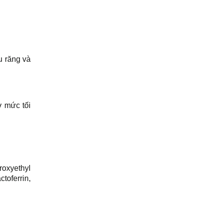
u răng và
ở mức tối
roxyethyl
oferrin,