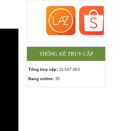
THỐNG KÊ TRUY CẬP
Tổng truy cập:
11,537,063
Đang online:
35