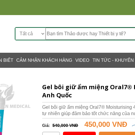
N BIẾT
CẢM NHẬN KHÁCH HÀNG
VIDEO
TIN TỨC - KHUYẾN
Gel bôi giữ ẩm miệng Oral7® 
Anh Quốc
Gel bôi giữ ẩm miệng Oral7® Moisturisin
tự nhiên giúp đảm bảo tốt chức năng của n
450,000 VNĐ
540,000 VNĐ
Giá: