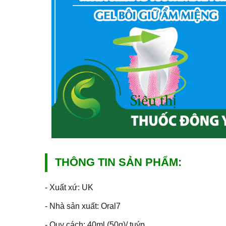
THÔNG TIN SẢN PHẨM:
- Xuất xứ: UK
- Nhà sản xuất: Oral7
- Quy cách: 40ml (50g)/ tuýp