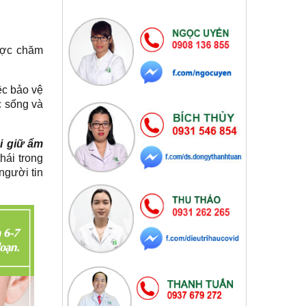
ược chăm
ệc bảo vệ
c sống và
i giữ ẩm
hái trong
người tin