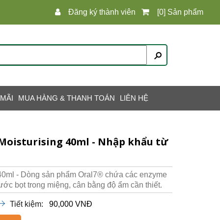
Đăng ký thành viên
[0] Sản phẩm
 MÃI
MUA HÀNG & THANH TOÁN
LIÊN HỆ
Moisturising 40ml - Nhập khẩu từ
g 40ml - Dòng sản phẩm Oral7® chứa các enzyme
ước bọt trong miệng, cân bằng độ ẩm cần thiết.
Tiết kiệm:
90,000 VNĐ