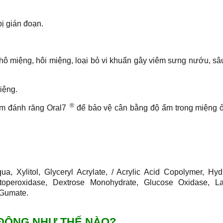
bị gián đoạn.
: khô miệng, hôi miệng, loại bỏ vi khuẩn gây viêm sưng nướu, sâ
iệng.
®
m đánh răng Oral7
để bảo vệ cân bằng độ ẩm trong miệng 
a, Xylitol, Glyceryl Acrylate, / Acrylic Acid Copolymer, Hyd
toperoxidase, Dextrose Monohydrate, Glucose Oxidase, Lact
 Gumate.
 ĐỘNG NHƯ THẾ NÀO?