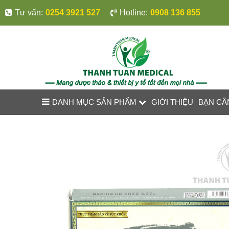
Tư vấn:
0254 3921 527
Hotline:
0908 136 855
DANH MỤC SẢN PHẨM
GIỚI THIỆU
BẠN CẦ