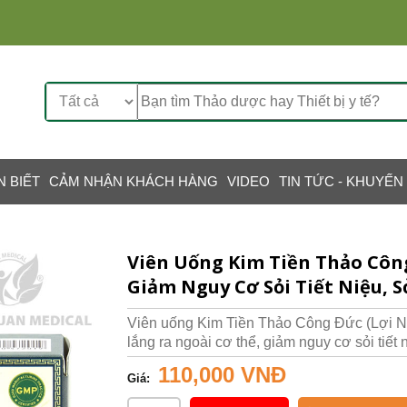
N BIẾT
CẢM NHẬN KHÁCH HÀNG
VIDEO
TIN TỨC - KHUYẾN
Viên Uống Kim Tiền Thảo Công 
Giảm Nguy Cơ Sỏi Tiết Niệu, S
Viên uống Kim Tiền Thảo Công Đức (Lợi Niệ
lắng ra ngoài cơ thể, giảm nguy cơ sỏi tiết 
110,000 VNĐ
Giá: