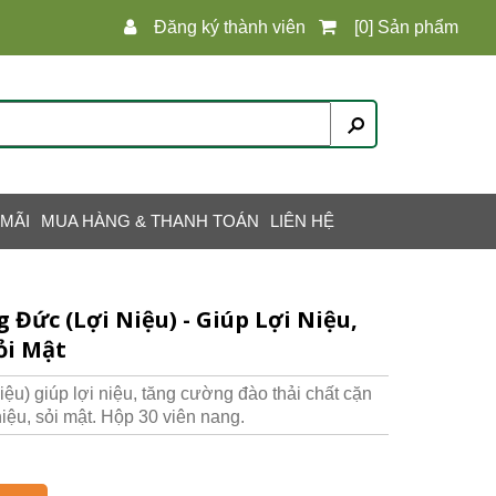
Đăng ký thành viên
[0] Sản phẩm
 MÃI
MUA HÀNG & THANH TOÁN
LIÊN HỆ
Đức (Lợi Niệu) - Giúp Lợi Niệu,
ỏi Mật
u) giúp lợi niệu, tăng cường đào thải chất cặn
niệu, sỏi mật. Hộp 30 viên nang.