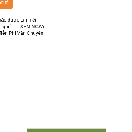
o tôi
hảo dược tự nhiên
n quốc -
XEM NGAY
 Miễn Phí Vận Chuyển