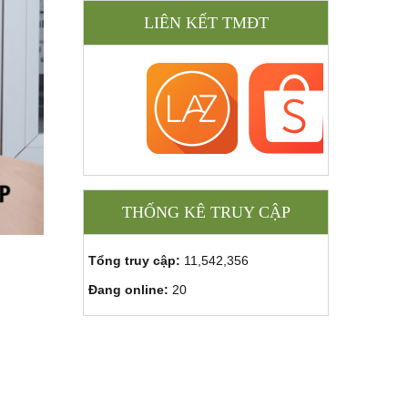
LIÊN KẾT TMĐT
THỐNG KÊ TRUY CẬP
Tổng truy cập:
11,542,356
Đang online:
20