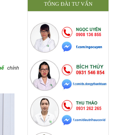
TỔNG ĐÀI TƯ VẤN
thể
chính