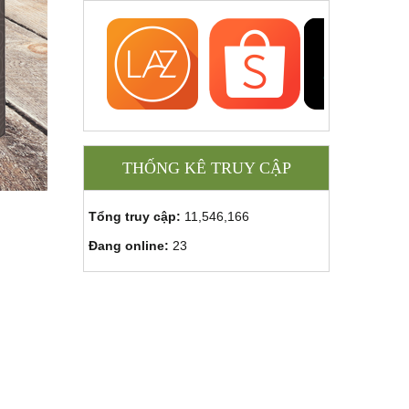
THỐNG KÊ TRUY CẬP
Tổng truy cập:
11,546,166
Đang online:
23