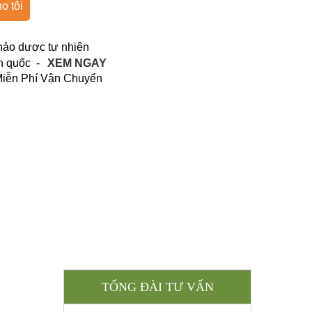
o tôi
hảo dược tự nhiên
n quốc -
XEM NGAY
 Miễn Phí Vận Chuyển
TỔNG ĐÀI TƯ VẤN