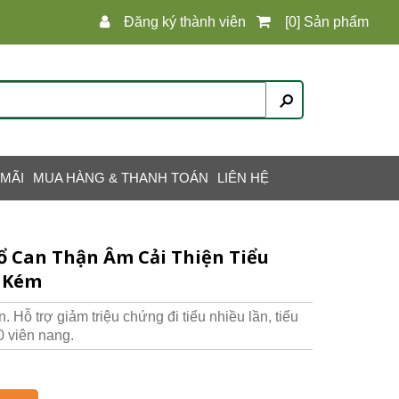
Đăng ký thành viên
[0] Sản phẩm
 MÃI
MUA HÀNG & THANH TOÁN
LIÊN HỆ
Bổ Can Thận Âm Cải Thiện Tiểu
n Kém
 Hỗ trợ giảm triệu chứng đi tiểu nhiều lần, tiểu
0 viên nang.