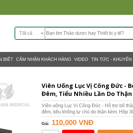
N BIẾT
CẢM NHẬN KHÁCH HÀNG
VIDEO
TIN TỨC - KHUYẾN
Viên Uống Lục Vị Công Đức - 
Đêm, Tiểu Nhiều Lần Do Thậ
Viên uống Lục Vị Công Đức - Hỗ trợ bổ thận.
đêm, tiểu không tự chủ do thận kém. Hộp 3
110,000 VNĐ
Giá: