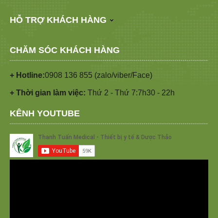
HỖ TRỢ KHÁCH HÀNG
CHĂM SÓC KHÁCH HÀNG
+ Hotline:
0908 136 855 (zalo/viber/Face)
+ Thời gian làm việc:
Thứ 2 - Thứ 7:7h30 - 22h
KÊNH YOUTUBE