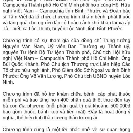
Campuchia Thành phố Hồ Chí Minh phối hợp cùng Hội Hữu
nghị Việt Nam – Campuchia tỉnh Bình Phước và Đoàn bác
sĩ Tâm Việt đã tổ chức chương trình khám bệnh, phát thuốc
và tặng quà cho người dân có hoàn cảnh khó khăn tại xã ấp
Tà Thiết, xã Lộc Thịnh, huyện Lộc Ninh, tỉnh Bình Phước.
Chương trình có sự tham gia của đồng chí Trung tướng
Nguyễn Văn Nam, Uỷ viên Ban Thường vụ Thành uỷ,
nguyên Tư lệnh Bộ Tư lệnh Thành phố, Chủ tịch Hội hữu
nghị Việt Nam – Campuchia Thành phố Hồ Chí Minh; Ông
Bùi Quốc Khánh, Phó Chủ tịch Thường trực Liên hiệp Các
Tổ chức hữu nghị tỉnh, Phó Giám đốc Sở Ngoại vụ tỉnh Bình
Phước; Ông Võ Văn Lượng, Phó Chủ tịch UBND huyện Lộc
Ninh.
Chương trình đã hỗ trợ khám chữa bệnh, cấp phát thuốc
miễn phí và trao tặng hơn 400 phần quà thiết thực đến tay
bà con địa phương (mỗi phần quà trị giá khoảng 500.000đ
bao gồm thuốc, bánh kẹo và tiền mặt). Đây là hoạt động ý
nghĩa, thể hiện tinh thần tương thân tương ái.
Chương trình cũng là một lời nhắc nhở về sự quan trọng