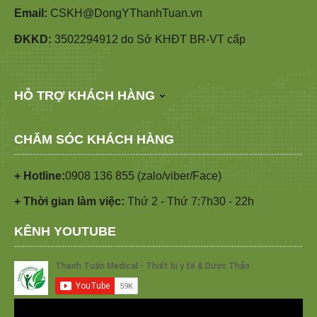
Email:
CSKH@DongYThanhTuan.vn
ĐKKD:
3502294912 do Sở KHĐT BR-VT cấp
HỖ TRỢ KHÁCH HÀNG
CHĂM SÓC KHÁCH HÀNG
+ Hotline:
0908 136 855 (zalo/viber/Face)
+ Thời gian làm việc:
Thứ 2 - Thứ 7:7h30 - 22h
KÊNH YOUTUBE