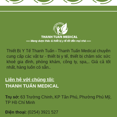
Thiết Bị Y Tế Thanh Tuấn - Thanh Tuấn Medical chuyên
cung cấp các vật tư - thiết bị y tế, thiết bị chăm sóc sức
khoẻ gia đình, phòng khám, công ty, spa,.. Giá cả tốt
nhất, hàng luôn có sẵn..
Liên hệ với chúng tôi:
THANH TUẤN MEDICAL
Trụ sở:
63 Trường Chinh, KP Tân Phú, Phường Phú Mỹ,
TP Hồ Chí Minh
Điện thoại:
(0254) 3921 527