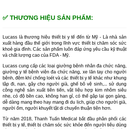
✅ THƯƠNG HIỆU SẢN PHẨM:
Lucass là thương hiệu thiết bị y tế đến từ Mỹ - Là nhà sản 
xuất hàng đầu thế giới trong lĩnh vực thiết bị chăm sóc sức 
khoẻ gia đình. Các sản phẩm luôn đáp ứng yêu cầu kỹ thuật 
và chất lượng cao của FDA - Mỹ.
Lucass cung cấp các loại giường bệnh nhân đa chức năng, 
giường y tế bệnh viện đa chức năng, xe lăn tay cho người 
bệnh, đệm khí chống loét và các thiết bị y tế khác như khung 
tập đi, nạn, gậy cho người già, ghế bô vệ sinh,... sử dụng 
công nghệ sản xuất tiên tiến, vật liệu hợp kim nhôm siêu 
nhẹ, có độ bền cao, không han gỉ, có thể gập lại gọn gàng, 
dễ dàng mang theo hay mang đi du lịch, giúp cho người già, 
người ốm, người khuyết tật di chuyển thuận tiện hơn. 
Từ năm 2018, Thanh Tuấn Medical bắt đầu phân phối các 
thiết bị y tế, thiết bị chăm sóc sức khỏe đến người tiêu dùng 