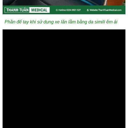
Phần để tay khi sử dụng xe lăn lằm bằng da simili êm ái