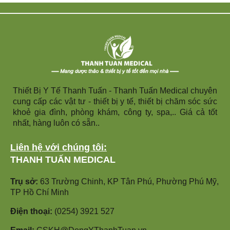
Thiết Bị Y Tế Thanh Tuấn - Thanh Tuấn Medical chuyên
cung cấp các vật tư - thiết bị y tế, thiết bị chăm sóc sức
khoẻ gia đình, phòng khám, công ty, spa,.. Giá cả tốt
nhất, hàng luôn có sẵn..
Liên hệ với chúng tôi:
THANH TUẤN MEDICAL
Trụ sở:
63 Trường Chinh, KP Tân Phú, Phường Phú Mỹ,
TP Hồ Chí Minh
Điện thoại:
(0254) 3921 527