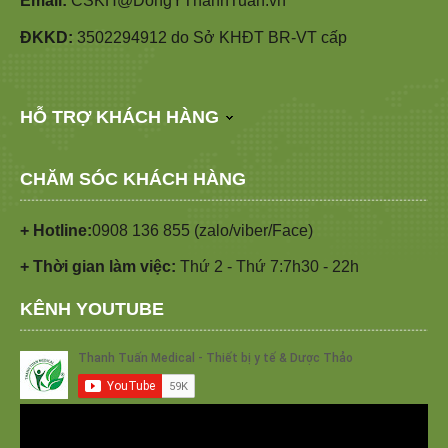
Email:
CSKH@DongYThanhTuan.vn
ĐKKD:
3502294912 do Sở KHĐT BR-VT cấp
HỖ TRỢ KHÁCH HÀNG
CHĂM SÓC KHÁCH HÀNG
+ Hotline:
0908 136 855 (zalo/viber/Face)
+ Thời gian làm việc:
Thứ 2 - Thứ 7:7h30 - 22h
KÊNH YOUTUBE