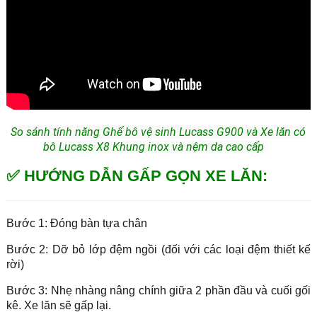
So sánh tính năng Ghế bô vệ sinh Lucass G900 và Xe lăn có
bô Lucass X8 Khung inox và nệm da cao cấp
✅ HƯỚNG DẪN GẤP GỌN XE LĂN:
Bước 1: Đóng bàn tựa chân
Bước 2: Dỡ bỏ lớp đệm ngồi (đối với các loại đệm thiết kế
rời)
Bước 3: Nhẹ nhàng nâng chính giữa 2 phần đầu và cuối gối
kê. Xe lăn sẽ gấp lại.