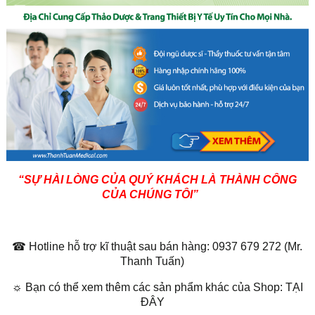
“SỰ HÀI LÒNG CỦA QUÝ KHÁCH LÀ THÀNH CÔNG
CỦA CHÚNG TÔI”
☎ Hotline hỗ trợ kĩ thuật sau bán hàng: 0937 679 272 (Mr.
Thanh Tuấn)
☼ Bạn có thể xem thêm các sản phẩm khác của Shop: TẠI
ĐÂY