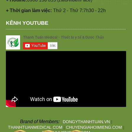
+ Thời gian làm việc:
Thứ 2 - Thứ 7:7h30 - 22h
KÊNH YOUTUBE
Brand of Members:
DONGYTHANHTUAN.VN
|
THANHTUANMEDICAL.COM
|
CHUYENGIAHOIMIENG.COM
|