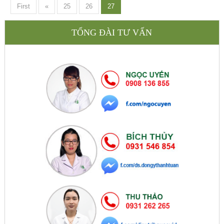
First
«
25
26
27
TỔNG ĐÀI TƯ VẤN