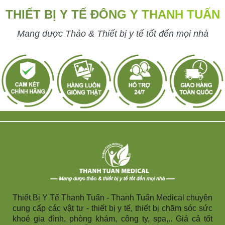
THIẾT BỊ Y TẾ ĐÔNG Y THANH TUẤN
Mang dược Thảo & Thiết bị y tế tốt đến mọi nhà
Thiết Bị Y Tế Thanh Tuấn - Thanh Tuấn Medical chuyên
cung cấp các vật tư - thiết bị y tế, thiết bị chăm sóc sức
khoẻ gia đình, phòng khám, công ty, spa,.. Giá cả tốt