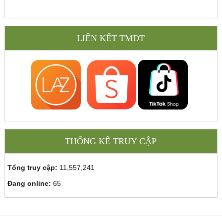
LIÊN KẾT TMĐT
THỐNG KÊ TRUY CẬP
Tổng truy cập:
11,557,241
Đang online:
65