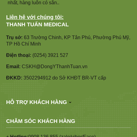
nhất, hàng luôn có sẵn..
Liên hệ với chúng tôi:
THANH TUẤN MEDICAL
Trụ sở:
63 Trường Chinh, KP Tân Phú, Phường Phú Mỹ,
TP Hồ Chí Minh
Điện thoại:
(0254) 3921 527
Email:
CSKH@DongYThanhTuan.vn
ĐKKD:
3502294912 do Sở KHĐT BR-VT cấp
HỖ TRỢ KHÁCH HÀNG
CHĂM SÓC KHÁCH HÀNG
+ Hotline:
0908 136 855 (zalo/viber/Face)