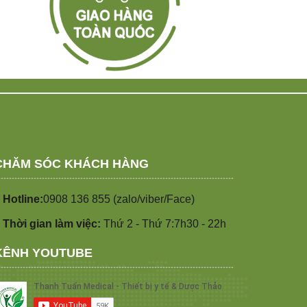
CHĂM SÓC KHÁCH HÀNG
 Hotline:
0908 136 855 (zalo/viber/Face)
 Thời gian làm việc:
Thứ 2 - Thứ 7:7h30 - 22h
KÊNH YOUTUBE