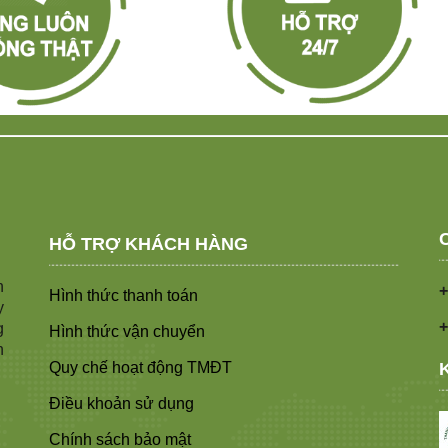
HỖ TRỢ KHÁCH HÀNG
n
+
Hình thức thanh toán
y
+
g
Hình thức vận chuyển
n
Quy chế hoạt động TMĐT
Điều khoản sử dụng
Chính sách bảo mật