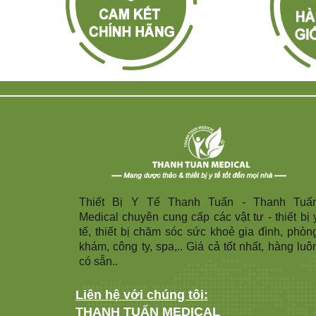
Thiết Bị Y Tế Thanh Tuấn - Thanh Tuấ
Medical chuyên cung cấp các vật tư - thiết bị 
tế, thiết bị chăm sóc sức khoẻ gia đình, phòn
khám, công ty, spa,.. Giá cả tốt nhất, hàng luô
có sẵn..
Liên hệ với chúng tôi:
THANH TUẤN MEDICAL