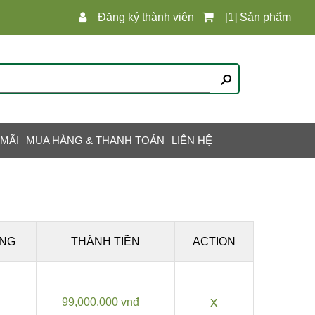
Đăng ký thành viên
[1] Sản phẩm
 MÃI
MUA HÀNG & THANH TOÁN
LIÊN HỆ
NG
THÀNH TIỀN
ACTION
x
99,000,000 vnđ