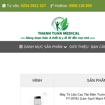
Tư vấn:
0254 3921 527
Hotline:
0908 136 855
DANH MỤC SẢN PHẨM
GIỚI THIỆU
BẠN CẦ
HÌNH
SẢN PHẨ
Máy Trị Liệu Cao Tần Điện Trườ
FY-2076J (Làm Sạch Mạch 