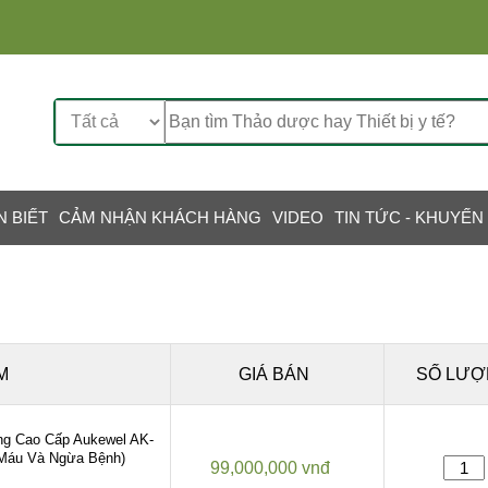
N BIẾT
CẢM NHẬN KHÁCH HÀNG
VIDEO
TIN TỨC - KHUYẾN
M
GIÁ BÁN
SỐ LƯỢ
ng Cao Cấp Aukewel AK-
Máu Và Ngừa Bệnh)
99,000,000 vnđ