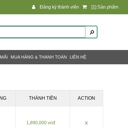
Đăng ký thành viên
[1] Sản phẩm
 MÃI
MUA HÀNG & THANH TOÁN
LIÊN HỆ
NG
THÀNH TIỀN
ACTION
x
1,890,000 vnđ