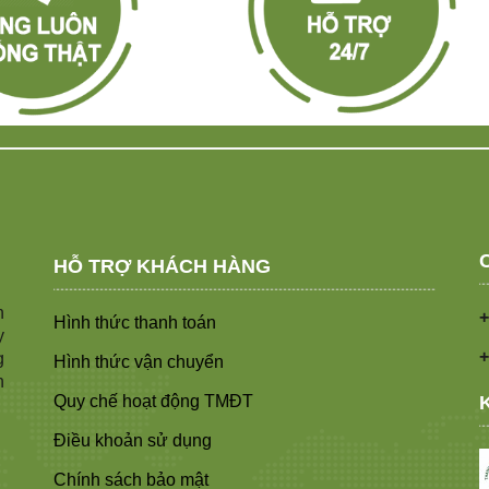
HỖ TRỢ KHÁCH HÀNG
n
+
Hình thức thanh toán
y
+
g
Hình thức vận chuyển
n
Quy chế hoạt động TMĐT
Điều khoản sử dụng
Chính sách bảo mật