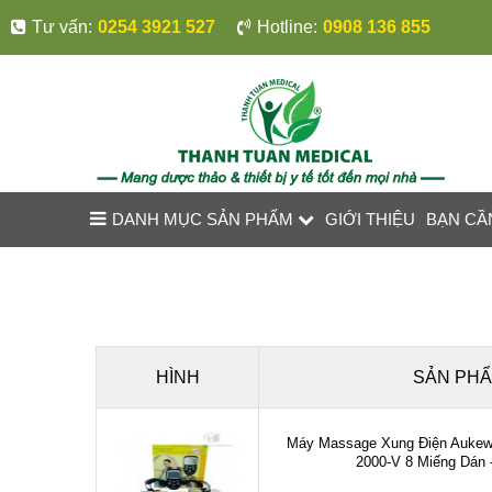
Tư vấn:
0254 3921 527
Hotline:
0908 136 855
DANH MỤC SẢN PHẨM
GIỚI THIỆU
BẠN CẦ
HÌNH
SẢN PH
Máy Massage Xung Điện Aukewe
2000-V 8 Miếng Dán 