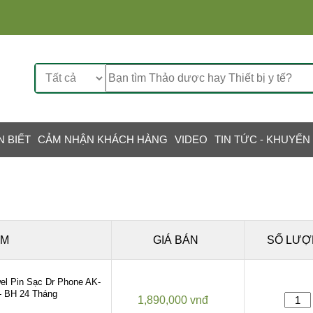
N BIẾT
CẢM NHẬN KHÁCH HÀNG
VIDEO
TIN TỨC - KHUYẾN
ẨM
GIÁ BÁN
SỐ LƯỢ
l Pin Sạc Dr Phone AK-
- BH 24 Tháng
1,890,000 vnđ