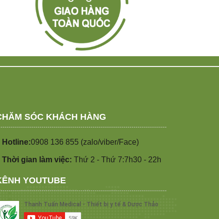
CHĂM SÓC KHÁCH HÀNG
 Hotline:
0908 136 855 (zalo/viber/Face)
 Thời gian làm việc:
Thứ 2 - Thứ 7:7h30 - 22h
KÊNH YOUTUBE