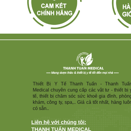
Thiết Bị Y Tế Thanh Tuấn - Thanh Tuấ
Medical chuyên cung cấp các vật tư - thiết bị 
tế, thiết bị chăm sóc sức khoẻ gia đình, phòn
khám, công ty, spa,.. Giá cả tốt nhất, hàng luô
có sẵn..
Liên hệ với chúng tôi:
THANH TUẤN MEDICAL