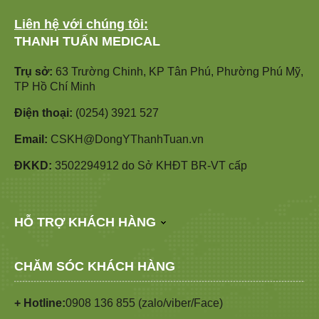
Liên hệ với chúng tôi:
THANH TUẤN MEDICAL
Trụ sở:
63 Trường Chinh, KP Tân Phú, Phường Phú Mỹ,
TP Hồ Chí Minh
Điện thoại:
(0254) 3921 527
Email:
CSKH@DongYThanhTuan.vn
ĐKKD:
3502294912 do Sở KHĐT BR-VT cấp
HỖ TRỢ KHÁCH HÀNG
CHĂM SÓC KHÁCH HÀNG
+ Hotline:
0908 136 855 (zalo/viber/Face)