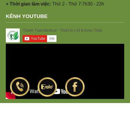
+ Thời gian làm việc:
Thứ 2 - Thứ 7:7h30 - 22h
KÊNH YOUTUBE
Brand of Members:
DONGYTHANHTUAN.VN
|
THANHTUANMEDICAL.COM
|
CHUYENGIAHOIMIENG.COM
|
THANHHUONGTAN.COM