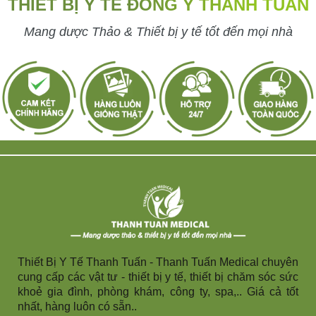
THIẾT BỊ Y TẾ ĐÔNG Y THANH TUẤN
Mang dược Thảo & Thiết bị y tế tốt đến mọi nhà
Thiết Bị Y Tế Thanh Tuấn - Thanh Tuấn Medical chuyên
cung cấp các vật tư - thiết bị y tế, thiết bị chăm sóc sức
khoẻ gia đình, phòng khám, công ty, spa,.. Giá cả tốt
nhất, hàng luôn có sẵn..