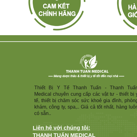
Thiết Bị Y Tế Thanh Tuấn - Thanh Tuấ
Medical chuyên cung cấp các vật tư - thiết bị 
tế, thiết bị chăm sóc sức khoẻ gia đình, phòn
khám, công ty, spa,.. Giá cả tốt nhất, hàng luô
có sẵn..
Liên hệ với chúng tôi:
THANH TUẤN MEDICAL