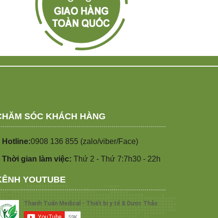
CHĂM SÓC KHÁCH HÀNG
 Hotline:
0908 136 855 (zalo/viber/Face)
 Thời gian làm việc:
Thứ 2 - Thứ 7:7h30 - 22h
KÊNH YOUTUBE