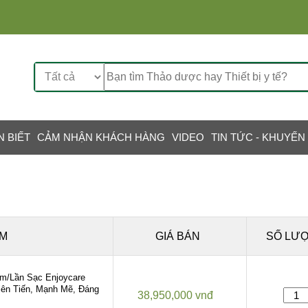
N BIẾT
CẢM NHẬN KHÁCH HÀNG
VIDEO
TIN TỨC - KHUYẾN
ẨM
GIÁ BÁN
SỐ LƯ
m/Lần Sạc Enjoycare
ên Tiến, Mạnh Mẽ, Đáng
38,950,000 vnđ