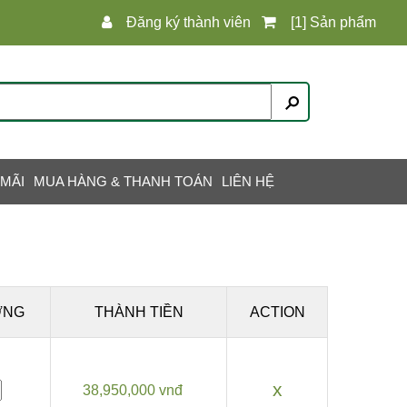
Đăng ký thành viên
[1] Sản phẩm
 MÃI
MUA HÀNG & THANH TOÁN
LIÊN HỆ
ỢNG
THÀNH TIỀN
ACTION
x
38,950,000 vnđ