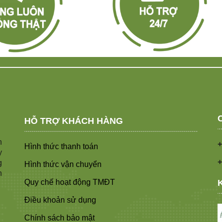
HỖ TRỢ KHÁCH HÀNG
n
+
Hình thức thanh toán
y
+
g
Hình thức vận chuyển
n
Quy chế hoạt động TMĐT
Điều khoản sử dụng
Chính sách bảo mật