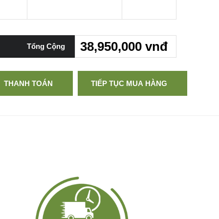
38,950,000 vnđ
Tổng Cộng
THANH TOÁN
TIẾP TỤC MUA HÀNG