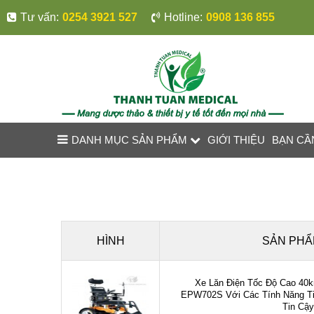
Tư vấn:
0254 3921 527
Hotline:
0908 136 855
DANH MỤC SẢN PHẨM
GIỚI THIỆU
BẠN CẦ
HÌNH
SẢN PH
Xe Lăn Điện Tốc Độ Cao 40k
EPW702S Với Các Tính Năng Ti
Tin Cậy