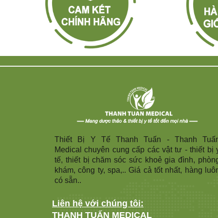
Thiết Bị Y Tế Thanh Tuấn - Thanh Tuấ
Medical chuyên cung cấp các vật tư - thiết bị 
tế, thiết bị chăm sóc sức khoẻ gia đình, phòn
khám, công ty, spa,.. Giá cả tốt nhất, hàng luô
có sẵn..
Liên hệ với chúng tôi:
THANH TUẤN MEDICAL