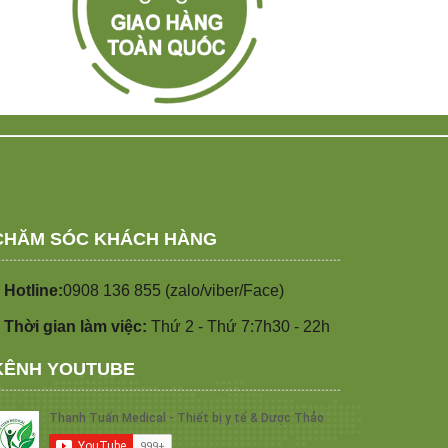
CHĂM SÓC KHÁCH HÀNG
 Hotline:
0908 136 855 (zalo/viber/Face)
 Thời gian làm việc:
Thứ 2 - Thứ 7:7h30 - 22h
KÊNH YOUTUBE