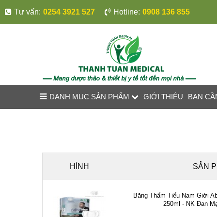
Tư vấn:
0254 3921 527
Hotline:
0908 136 855
DANH MỤC SẢN PHẨM
GIỚI THIỆU
BẠN CẦ
HÌNH
SẢN 
Băng Thấm Tiểu Nam Giới A
250ml - NK Đan Mạ