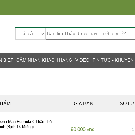
N BIẾT
CẢM NHẬN KHÁCH HÀNG
VIDEO
TIN TỨC - KHUYẾN
PHẨM
GIÁ BÁN
SỐ L
bena Man Formula 0 Thấm Hút
ch (Bịch 15 Miếng)
90,000 vnđ