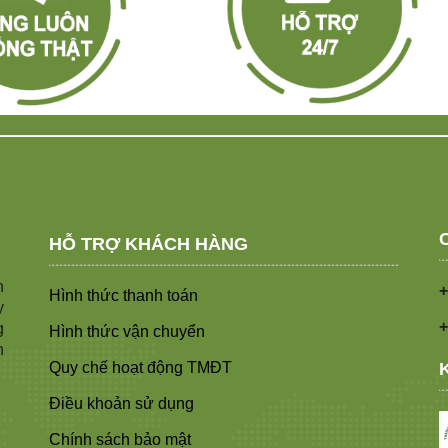
HỖ TRỢ KHÁCH HÀNG
n
+
Hình thức thanh toán
y
+
g
Hình thức vận chuyển
n
Quy chế hoạt động TMĐT
Điều khoản sử dụng
Chính sách bảo mật