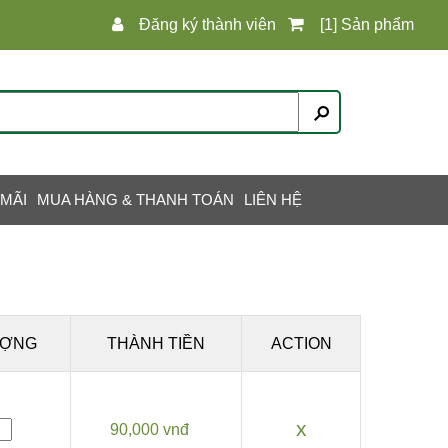
Đăng ký thành viên
[1] Sản phẩm
 MÃI
MUA HÀNG & THANH TOÁN
LIÊN HỆ
ƯỢNG
THÀNH TIỀN
ACTION
x
90,000 vnđ